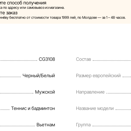
те способ получения
 оставляет за собой право в одностороннем порядке и без
а по адресу или самовывоз из магазина.
ьного уведомления вносить изменения в описания, характе
те заказ
льские свойства товаров. Изображения, представленные на 
нёву бесплатно от стоимости товара 1999 лей, по Молдове — за 1 – 48 часов.
моделированными и служат исключительно для иллюстрации
о товарах предоставляется в ознакомительных целях.
ары, а также условия предоставления скидок, подарков, рас
я могут быть изменены компанией Sportlandia в односторо
CG3108
Состав
ез предварительного уведомления.
а регулярно проверяет и обновляет информацию на сайте, 
Черный/Белый
Размер европейский
о выявлять и исправлять возможные ошибки в кратчайшие
оки.
Мужской
Направление
Теннис и бадминтон
Название модели
Вьетнам
Группа