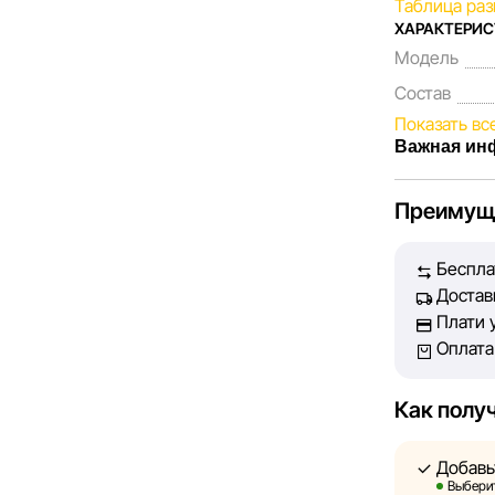
Таблица ра
ХАРАКТЕРИ
Модель
Состав
Показать вс
Важная ин
Мы, команда
Преимущ
Каждый день
представлен
Беспла
Наша цель —
Достав
принять луч
Плати 
Оплата
Однако, нес
абсолютную 
технических
Как полу
актуальност
быть разме
Добавь
Выберит