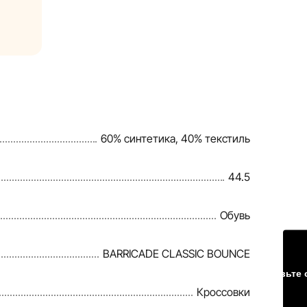
ристики
сайте,
. Общая
срочки и
ннем
60% синтетика, 40% текстиль
чтобы
44.5
Обувь
BARRICADE CLASSIC BOUNCE
Оставьте 
Кроссовки