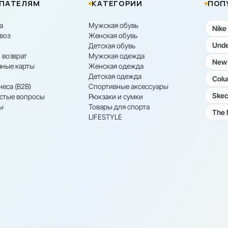
ПАТЕЛЯМ
КАТЕГОРИИ
ПОП
а
Мужская обувь
Nike
воз
Женская обувь
Unde
Детская обувь
 возврат
Мужская одежда
New 
ные карты
Женская одежда
Детская одежда
Colu
неса (B2B)
Спортивные аксессуары
Skec
астые вопросы
Рюкзаки и сумки
ы
Товары для спорта
The 
LIFESTYLE