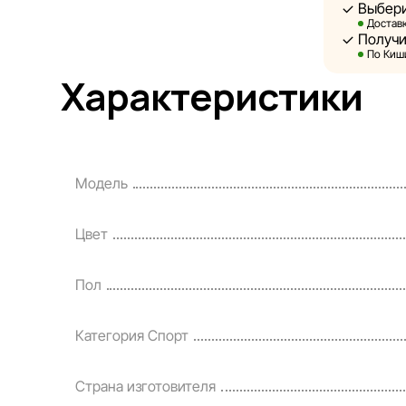
Выбери
Sportlandia
Доставк
предварител
Получи
и потребите
По Киши
являются с
Характеристики
информация 
Цены на тов
кредитовани
Модель
порядке и б
Наша команд
Цвет
своевременн
разумные ср
Пол
Категория Спорт
Страна изготовителя