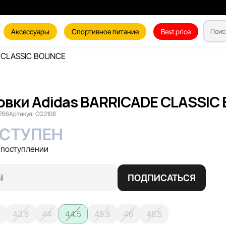
Аксессуары
Спортивное питание
Best price
E CLASSIC BOUNCE
овки Adidas BARRICADE CLASSIC
766
Артикул:
CG3108
СТУПЕН
 поступлении
ПОДПИСАТЬСЯ
43.5
44
44.5
45.5
46
46.5