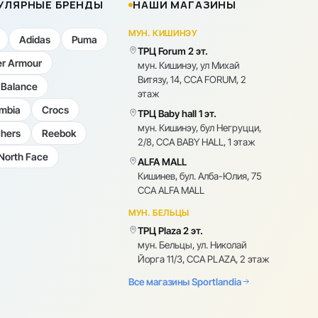
УЛЯРНЫЕ БРЕНДЫ
НАШИ МАГАЗИНЫ
МУН. КИШИНЭУ
Adidas
Puma
ТРЦ Forum 2 эт.
r Armour
мун. Кишинэу, ул Михай
Витязу, 14, CCA FORUM, 2
Balance
этаж
mbia
Crocs
ТРЦ Baby hall 1 эт.
мун. Кишинэу, бул Негруцци,
hers
Reebok
2/8, CCA BABY HALL, 1 этаж
North Face
ALFA MALL
Кишинев, бул. Алба-Юлия, 75
CCA ALFA MALL
МУН. БЕЛЬЦЫ
ТРЦ Plaza 2 эт.
мун. Бельцы, ул. Николай
Йорга 11/3, CCA PLAZA, 2 этаж
Все магазины Sportlandia