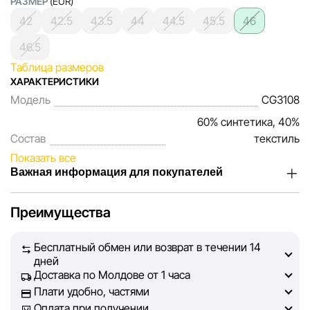
РАЗМЕР
(EUR)
42
42.5
43.5
44
44.5
45.5
46
46.5
Таблица размеров
ХАРАКТЕРИСТИКИ
Модель
CG3108
60% синтетика, 40%
Состав
текстиль
Показать все
Важная информация для покупателей
Мы, команда сети магазинов Sportlandia, ценим доверие
Преимущества
наших покупателей. Каждый день мы работаем над тем,
чтобы информация о товарах и услугах, представленная
Бесплатный обмен или возврат в течении 14
на сайте, была максимально полной, объективной и
дней
актуальной. Наша цель — обеспечить вас достоверной
Доставка по Молдове от 1 часа
информацией, чтобы вы смогли принять лучшее
Плати удобно, частями
решение о покупке.
Оплата при получении