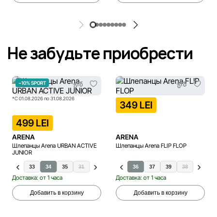
Не забудьте приобрести
−10% SPORT
*С 01.08.2026 по 31.08.2026
349 LEI
499 LEI
ARENA
ARENA
Шлепанцы Arena URBAN ACTIVE
Шлепанцы Arena FLIP FLOP
JUNIOR
0
32
33
34
35
31
36
37
39
38
40
Доставка: от 1 часа
Доставка: от 1 часа
Добавить в корзину
Добавить в корзину