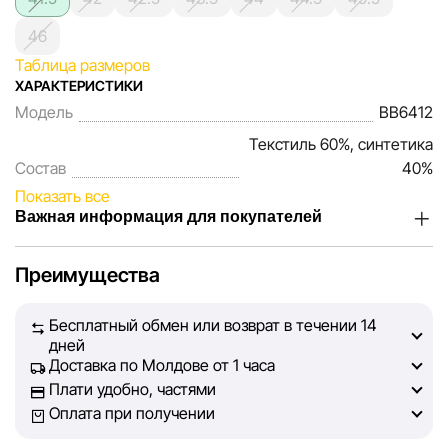
46
Таблица размеров
ХАРАКТЕРИСТИКИ
Модель
BB6412
Текстиль 60%, синтетика
Состав
40%
Показать все
Важная информация для покупателей
Мы, команда сети магазинов Sportlandia, ценим доверие
Преимущества
наших покупателей. Каждый день мы работаем над тем,
чтобы информация о товарах и услугах, представленная
Бесплатный обмен или возврат в течении 14
на сайте, была максимально полной, объективной и
дней
актуальной. Наша цель — обеспечить вас достоверной
Доставка по Молдове от 1 часа
информацией, чтобы вы смогли принять лучшее
Плати удобно, частями
решение о покупке.
Оплата при получении