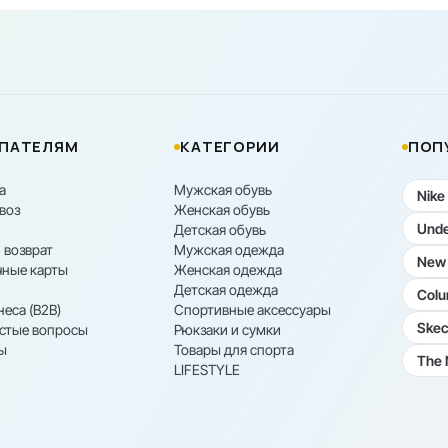
ПАТЕЛЯМ
КАТЕГОРИИ
ПОП
а
Мужская обувь
Nike
воз
Женская обувь
Unde
Детская обувь
 возврат
Мужская одежда
New 
ные карты
Женская одежда
Детская одежда
Colu
неса (B2B)
Спортивные аксессуары
Skec
астые вопросы
Рюкзаки и сумки
ы
Товары для спорта
The 
LIFESTYLE