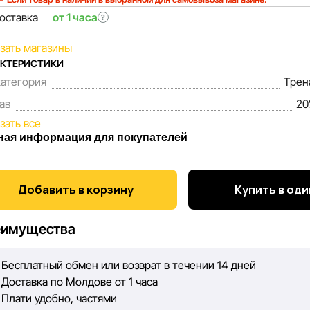
оставка
от 1 часа
?
зать магазины
АКТЕРИСТИКИ
атегория
Трен
ав
20
зать все
ная информация для покупателей
команда сети магазинов Sportlandia, ценим доверие наших п
ый день мы работаем над тем, чтобы информация о товарах 
Добавить в корзину
Купить в оди
ставленная на сайте, была максимально полной, объективно
 цель — обеспечить вас достоверной информацией, чтобы 
еимущества
ять лучшее решение о покупке.
Бесплатный обмен или возврат в течении 14 дней
ко, несмотря на постоянный контроль, Sportlandia не может
Доставка по Молдове от 1 часа
лютную точность всех данных, размещённых на сайте, ввид
Плати удобно, частями
ических ошибок или сбоев. Мы также не отвечаем за содер