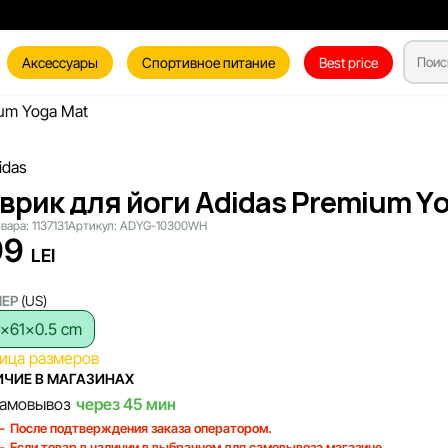
Аксессуары
Спортивное питание
Best price
ium Yoga Mat
врик для йоги Adidas Premium Yo
овара:
1137131
Артикул:
ADYG-10300WH
99
LEI
МЕР
(US)
6x61x0.5 cm
ица размеров
ЧИЕ В МАГАЗИНАХ
амовывоз
через 45 мин
После подтверждения заказа оператором.
Если товар в наличии в выбранном для самовывоза магазине.