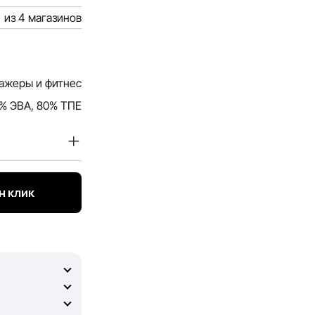
из 4 магазинов
ажеры и фитнес
% ЭВА, 80% ТПЕ
окупателей.
и услугах,
н клик
й и актуальной.
вы смогли
 гарантировать
у возможных
жание и