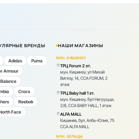
УЛЯРНЫЕ БРЕНДЫ
НАШИ МАГАЗИНЫ
МУН. КИШИНЭУ
Adidas
Puma
ТРЦ Forum 2 эт.
r Armour
мун. Кишинэу, ул Михай
Витязу, 14, CCA FORUM, 2
Balance
этаж
mbia
Crocs
ТРЦ Baby hall 1 эт.
мун. Кишинэу, бул Негруцци,
hers
Reebok
2/8, CCA BABY HALL, 1 этаж
North Face
ALFA MALL
Кишинев, бул. Алба-Юлия, 75
CCA ALFA MALL
МУН. БЕЛЬЦЫ