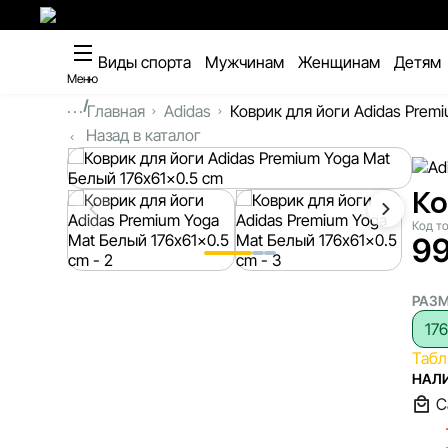
Виды спорта
Мужчинам
Женщинам
Детям
Меню
...
Главная
Adidas
Коврик для йоги Adidas Prem
Назад в каталог
Ко
Код т
9
РАЗ
17
Табл
НАЛИ
С