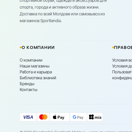
спортивной обуви, одежды и аксессуаров для
спорта, города и активного образа жизни.
Доставка по всей Молдове или самовывоз из
магазинов Sportlandia.
О КОМПАНИИ
ПРАВО
О компании
Условия в
Наши магазины
Условия д
Работа и карьера
Пользоват
Библиотека знаний
конфиден
Бренды
Контакты
VISA
Pay
mia
Pay