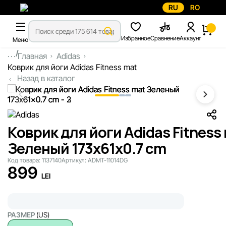
RU
RO
Избранное
Сравнение
Аккаунт
Меню
...
Главная
Adidas
Коврик для йоги Adidas Fitness mat
Назад в каталог
Коврик для йоги Adidas Fitness
Зеленый 173x61x0.7 cm
Код товара:
1137140
Артикул:
ADMT-11014DG
899
LEI
РАЗМЕР
(US)