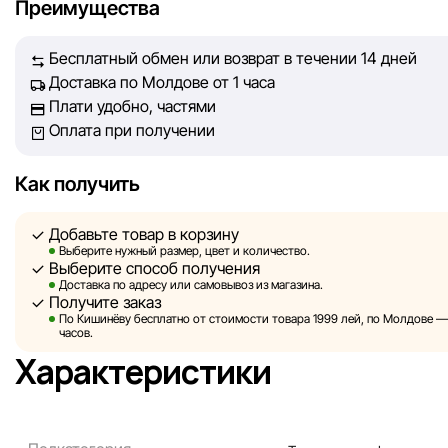
Преимущества
обеспечить вас достоверной информацией, чтобы вы смог
принять лучшее решение о покупке.
Бесплатный обмен или возврат в течении 14 дней
Доставка по Молдове от 1 часа
Однако, несмотря на постоянный контроль, Sportlandia не
Плати удобно, частями
гарантировать абсолютную точность всех данных, размещ
Оплата при получении
сайте, ввиду возможных технических ошибок или сбоев. 
не отвечаем за содержание и актуальность информации н
сторонних ресурсах, ссылки на которые могут быть разм
Как получить
нашем сайте.
Добавьте товар в корзину
Sportlandia оставляет за собой право в одностороннем по
Выберите нужный размер, цвет и количество.
Выберите способ получения
без предварительного уведомления вносить изменения в 
Доставка по адресу или самовывоз из магазина.
характеристики и потребительские свойства товаров.
Получите заказ
По Кишинёву бесплатно от стоимости товара 1999 лей, по Молдове — з
Изображения, представленные на сайте, являются
часов.
смоделированными и служат исключительно для иллюстр
Характеристики
Общая информация о товарах предоставляется в ознаком
целях.
Цены на товары, а также условия предоставления скидок,