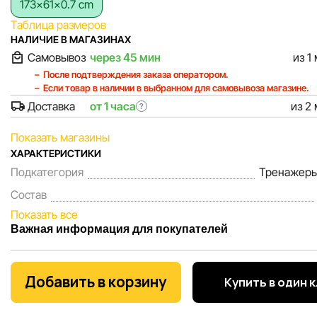
173x61x0.7 cm
Таблица размеров
НАЛИЧИЕ В МАГАЗИНАХ
Самовывоз
через 45 мин
из 1
После подтверждения заказа оператором.
Если товар в наличии в выбранном для самовывоза магазине.
Доставка
от 1 часа
из 2
?
Показать магазины
ХАРАКТЕРИСТИКИ
Подкатегория
Тренажеры
Состав
Показать все
Важная информация для покупателей
Мы, команда сети магазинов Sportlandia, ценим доверие 
покупателей. Каждый день мы работаем над тем, чтобы
Добавить в корзину
Купить в один 
информация о товарах и услугах, представленная на сайте
максимально полной, объективной и актуальной. Наша ц