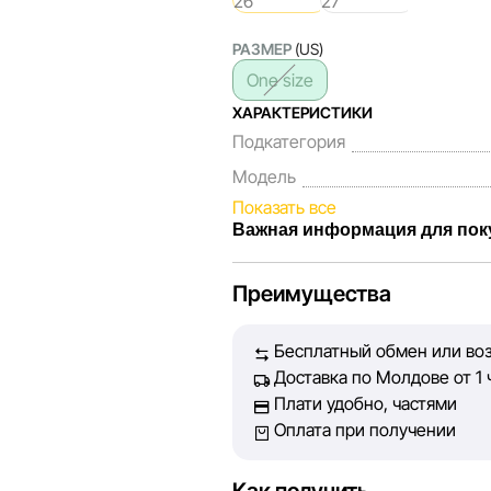
РАЗМЕР
(US)
One size
ХАРАКТЕРИСТИКИ
Подкатегория
Модель
Показать все
Важная информация для пок
Мы, команда сети магазинов Sp
Преимущества
Каждый день мы работаем над т
представленная на сайте, была
Бесплатный обмен или воз
Наша цель — обеспечить вас д
Доставка по Молдове от 1 
принять лучшее решение о пок
Плати удобно, частями
Оплата при получении
Однако, несмотря на постоянный
абсолютную точность всех дан
технических ошибок или сбоев.