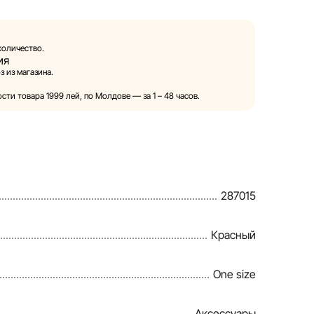
оронних ресурсах, ссылки на которые могут
е.
количество.
ия
 право в одностороннем порядке и без
 из магазина.
 вносить изменения в описания, характеристики
варов. Изображения, представленные на сайте,
ти товара 1999 лей, по Молдове — за 1 – 48 часов.
служат исключительно для иллюстрации. Общая
вляется в ознакомительных целях.
ия предоставления скидок, подарков, рассрочки и
ены компанией Sportlandia в одностороннем
287015
о уведомления.
ряет и обновляет информацию на сайте, чтобы
Красный
авлять возможные ошибки в кратчайшие
One size
Аксессуары