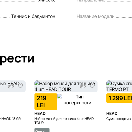
Теннис и бадминтон
Название модели
брести
219
1 299 LE
LEI
HEAD
HEAD
D HAWK 18 GR
Набор мячей для тенниса 4 шт HEAD
Сумка спортив
TOUR
One si…