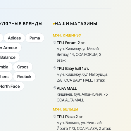
УЛЯРНЫЕ БРЕНДЫ
НАШИ МАГАЗИНЫ
МУН. КИШИНЭУ
Adidas
Puma
ТРЦ Forum 2 эт.
r Armour
мун. Кишинэу, ул Михай
Витязу, 14, CCA FORUM, 2
Balance
этаж
mbia
Crocs
ТРЦ Baby hall 1 эт.
мун. Кишинэу, бул Негруцци,
hers
Reebok
2/8, CCA BABY HALL, 1 этаж
North Face
ALFA MALL
Кишинев, бул. Алба-Юлия, 75
CCA ALFA MALL
МУН. БЕЛЬЦЫ
ТРЦ Plaza 2 эт.
мун. Бельцы, ул. Николай
Йорга 11/3, CCA PLAZA, 2 этаж