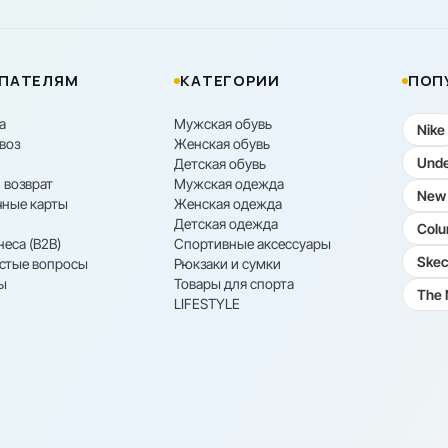
ПАТЕЛЯМ
КАТЕГОРИИ
ПОП
а
Мужская обувь
Nike
воз
Женская обувь
Unde
Детская обувь
 возврат
Мужская одежда
New 
ные карты
Женская одежда
Детская одежда
Colu
неса (B2B)
Спортивные аксессуары
Skec
астые вопросы
Рюкзаки и сумки
ы
Товары для спорта
The 
LIFESTYLE