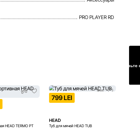
PRO PLAYER RD
Оставьте 
799 LEI
I
299 
HEAD
HEAD
ная HEAD TERMO PT
Туб для мячей HEAD TUB
Напульс
HEAD 5 
5