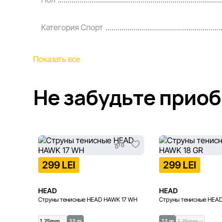
Категория Спорт
Показать все
Не забудьте прио
299 LEI
299 LEI
HEAD
HEAD
Струны тенисные HEAD HAWK 17 WH
Струны тенисные HEA
1.25mm…
12 m
12 m
1.25mm…