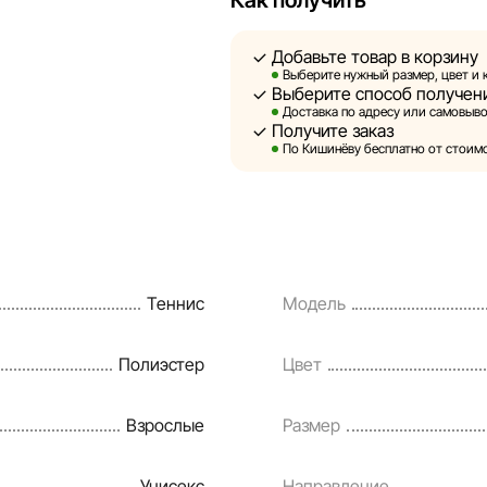
Как получить
актуальность информации на ст
быть размещены на нашем сайт
Добавьте товар в корзину
Выберите нужный размер, цвет и 
Выберите способ получен
Sportlandia оставляет за собой
Доставка по адресу или самовывоз
предварительного уведомления
Получите заказ
и потребительские свойства то
По Кишинёву бесплатно от стоимос
являются смоделированными и 
информация о товарах предоста
Цены на товары, а также услов
кредитования могут быть измен
Теннис
Модель
порядке и без предварительног
Наша команда регулярно прове
Полиэстер
Цвет
своевременно выявлять и испр
разумные сроки.
Взрослые
Размер
Унисекс
Направление