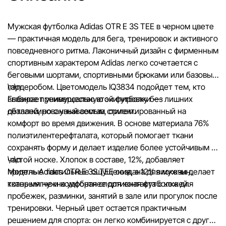
целях.
Мужская футболка Adidas OTR E 3S TEE в черном цвете
Цены на товары, а также условия предоставления скидок,
— практичная модель для бега, тренировок и активного
подарков, рассрочки и кредитования могут быть изменен
повседневного ритма. Лаконичный дизайн с фирменным
компанией Sportlandia в одностороннем порядке и без
спортивным характером Adidas легко сочетается с
предварительного уведомления.
беговыми шортами, спортивными брюками или базовым
гардеробом. Цветомодель IQ3834 подойдет тем, кто
\n\n
Наша команда регулярно проверяет и обновляет информа
выбирает универсальную экипировку без лишних
Главное преимущество этой футболки —
сайте, чтобы своевременно выявлять и исправлять возмо
деталей, но с узнаваемым стилем.
сбалансированный состав, ориентированный на
ошибки в кратчайшие разумные сроки.
комфорт во время движения. В основе материала 76%
полиэтилентерефталата, который помогает ткани
сохранять форму и делает изделие более устойчивым к
частой носке. Хлопок в составе, 12%, добавляет
\n\n
приятные тактильные ощущения, а 12% вискозы делает
Модель Adidas OTR E 3S TEE создана для мужчин,
ткань мягче и комфортнее для контакта с кожей.
которым нужна удобная спортивная футболка для
пробежек, разминки, занятий в зале или прогулок после
тренировки. Черный цвет остается практичным
решением для спорта: он легко комбинируется с другой