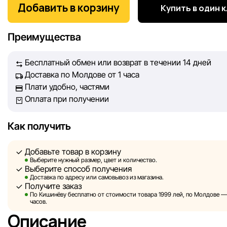
покупателей. Каждый день мы работаем над тем, чтобы
Добавить в корзину
Купить в один 
информация о товарах и услугах, представленная на сайте
максимально полной, объективной и актуальной. Наша ц
Преимущества
обеспечить вас достоверной информацией, чтобы вы смог
принять лучшее решение о покупке.
Бесплатный обмен или возврат в течении 14 дней
Доставка по Молдове от 1 часа
Однако, несмотря на постоянный контроль, Sportlandia не
Плати удобно, частями
гарантировать абсолютную точность всех данных, размещ
Оплата при получении
сайте, ввиду возможных технических ошибок или сбоев. 
не отвечаем за содержание и актуальность информации н
сторонних ресурсах, ссылки на которые могут быть разм
Как получить
нашем сайте.
Добавьте товар в корзину
Sportlandia оставляет за собой право в одностороннем по
Выберите нужный размер, цвет и количество.
Выберите способ получения
без предварительного уведомления вносить изменения в 
Доставка по адресу или самовывоз из магазина.
характеристики и потребительские свойства товаров.
Получите заказ
По Кишинёву бесплатно от стоимости товара 1999 лей, по Молдове — з
Изображения, представленные на сайте, являются
часов.
смоделированными и служат исключительно для иллюстр
Описание
Общая информация о товарах предоставляется в ознаком