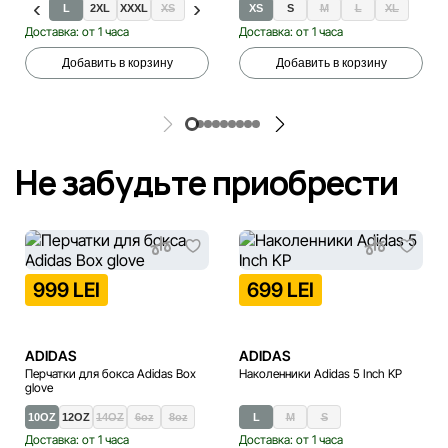
L
2XL
XXXL
XS
S
M
XS
XL
S
M
L
XL
Доставка: от 1 часа
Доставка: от 1 часа
Добавить в корзину
Добавить в корзину
Не забудьте приобрести
999 LEI
699 LEI
ADIDAS
ADIDAS
Перчатки для бокса Adidas Box
Наколенники Adidas 5 Inch KP
glove
10OZ
12OZ
14OZ
6oz
8oz
L
M
S
Доставка: от 1 часа
Доставка: от 1 часа