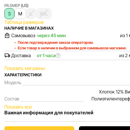
РАЗМЕР
(US)
S
M
L
XXL
Таблица размеров
НАЛИЧИЕ В МАГАЗИНАХ
Самовывоз
через 45 мин
из 1
После подтверждения заказа оператором.
Если товар в наличии в выбранном для самовывоза магазине.
Доставка
от 1 часа
из 2
?
Показать магазины
ХАРАКТЕРИСТИКИ
Модель
Хлопок 12% Ви
Состав
Полиэтилентереф
Показать все
Важная информация для покупателей
Мы, команда сети магазинов Sportlandia, ценим доверие 