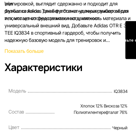
экипировкой, выглядит сдержанно и подходит для
\n\n
разных сезонов. Такая футболка не перегружает образ
Футболка Adidas для бега станет удачным выбором для
и помогает сосредоточиться на движении.
тех, кто ценит функциональность, мягкость материала и
универсальный внешний вид. Добавьте Adidas OTR E 3S
TEE IQ3834 в спортивный гардероб, чтобы получить
надежную базовую модель для тренировок и
Оставьте 
повседневной активности.
Показать больше
Характеристики
Модель
IQ3834
Хлопок 12% Вискоза 12%
Состав
Полиэтилентерефталат 76%
Цвет
Черный