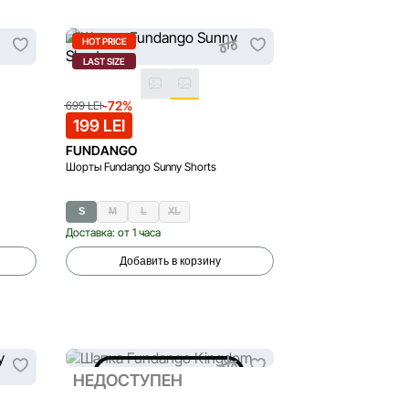
HOT PRICE
LAST SIZE
-72%
699 LEI
199 LEI
FUNDANGO
Шорты Fundango Sunny Shorts
S
M
L
XL
Доставка: от 1 часа
Добавить в корзину
НЕДОСТУПЕН
НЕДОСТУПЕН