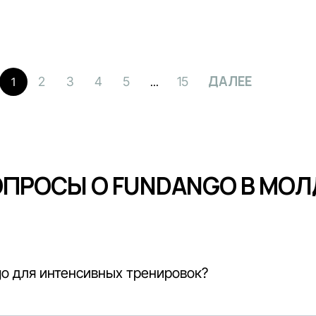
ДАЛЕЕ
2
3
4
5
15
1
...
ОПРОСЫ О FUNDANGO В МОЛ
o для интенсивных тренировок?
скает воздух и впитывает пот,