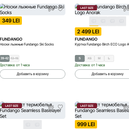
LAST SIZE
349 LEI
2 499 LEI
FUNDANGO
FUNDANGO
Носки лыжные Fundango Ski Socks
Куртка Fundango Birch ECO Logo 
39-42
43-46
S
XS
M
L
Доставка: от 1 часа
Доставка: от 1 часа
Добавить в корзину
Добавить в корзину
LAST SIZE
LAST SIZE
999 LEI