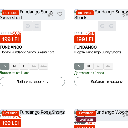
HOT PRICE
HOT PRICE
-50%
-50%
399 LEI
399 LEI
199 LEI
199 LEI
FUNDANGO
FUNDANGO
Шорты Fundango Sunny Sweatshort
Шорты Fundango Sunny Shorts
S
M
L
XL
XXL
S
M
L
XL
Доставка: от 1 часа
Доставка: от 1 часа
Добавить в корзину
Добавить в корзину
HOT PRICE
HOT PRICE
-67%
599 LEI
LAST SIZE
199 LEI
-50%
399 LEI