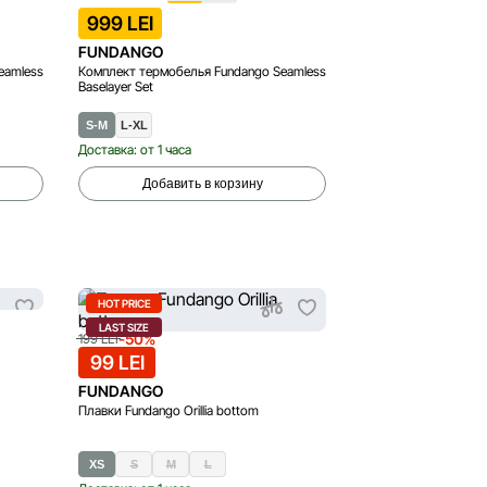
999 LEI
FUNDANGO
eamless
Комплект термобелья Fundango Seamless
Baselayer Set
S-M
L-XL
Доставка: от 1 часа
Добавить в корзину
HOT PRICE
LAST SIZE
-50%
199 LEI
99 LEI
FUNDANGO
Плавки Fundango Orillia bottom
XS
S
M
L