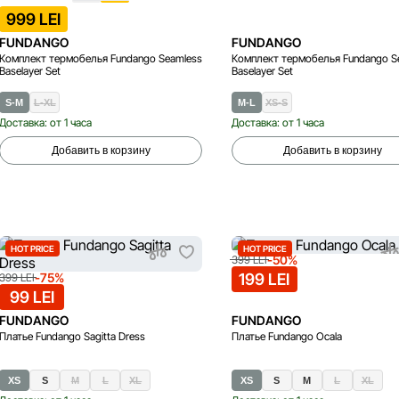
999 LEI
FUNDANGO
FUNDANGO
Комплект термобелья Fundango Seamless
Комплект термобелья Fundango S
Baselayer Set
Baselayer Set
S-M
L-XL
M-L
XS-S
Доставка: от 1 часа
Доставка: от 1 часа
Добавить в корзину
Добавить в корзину
HOT PRICE
HOT PRICE
-50%
399 LEI
-75%
199 LEI
399 LEI
99 LEI
FUNDANGO
FUNDANGO
Платье Fundango Sagitta Dress
Платье Fundango Ocala
XS
S
M
L
XL
XS
S
M
L
XL