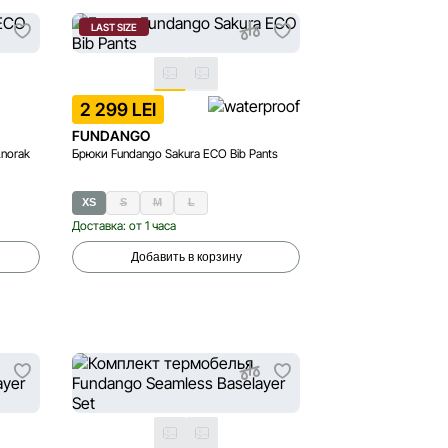
LAST SIZE
2 299 LEI
FUNDANGO
Anorak
Брюки Fundango Sakura ECO Bib Pants
XS
S
M
L
Доставка: от 1 часа
Добавить в корзину