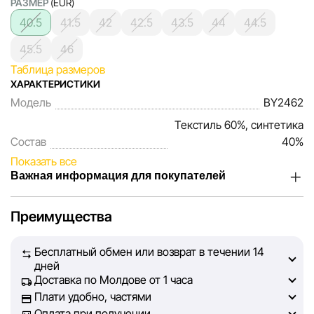
РАЗМЕР
(EUR)
40.5
41.5
42
42.5
43.5
44
44.5
45.5
46
Таблица размеров
ХАРАКТЕРИСТИКИ
Модель
BY2462
Текстиль 60%, синтетика
Состав
40%
Показать все
Важная информация для покупателей
Мы, команда сети магазинов Sportlandia, ценим доверие
Преимущества
наших покупателей. Каждый день мы работаем над тем,
чтобы информация о товарах и услугах, представленная
Бесплатный обмен или возврат в течении 14
на сайте, была максимально полной, объективной и
дней
актуальной. Наша цель — обеспечить вас достоверной
Доставка по Молдове от 1 часа
информацией, чтобы вы смогли принять лучшее
Плати удобно, частями
решение о покупке.
Оплата при получении