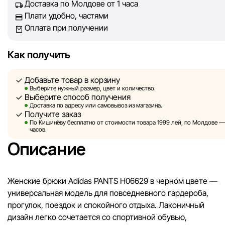
Доставка по Молдове от 1 часа
Однако, несмотря на постоянный контроль, Sportlandia не
Плати удобно, частями
гарантировать абсолютную точность всех данных, размещ
Оплата при получении
сайте, ввиду возможных технических ошибок или сбоев. 
не отвечаем за содержание и актуальность информации н
сторонних ресурсах, ссылки на которые могут быть разм
Как получить
нашем сайте.
Добавьте товар в корзину
Sportlandia оставляет за собой право в одностороннем по
Выберите нужный размер, цвет и количество.
Выберите способ получения
без предварительного уведомления вносить изменения в 
Доставка по адресу или самовывоз из магазина.
характеристики и потребительские свойства товаров.
Получите заказ
По Кишинёву бесплатно от стоимости товара 1999 лей, по Молдове — з
Изображения, представленные на сайте, являются
часов.
смоделированными и служат исключительно для иллюстр
Описание
Общая информация о товарах предоставляется в ознаком
целях.
Женские брюки Adidas PANTS H06629 в черном цвете —
Цены на товары, а также условия предоставления скидок,
универсальная модель для повседневного гардероба,
подарков, рассрочки и кредитования могут быть изменен
прогулок, поездок и спокойного отдыха. Лаконичный
компанией Sportlandia в одностороннем порядке и без
дизайн легко сочетается со спортивной обувью,
предварительного уведомления.