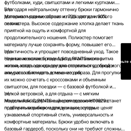
футболками, худи, свитшотами и легкими куртками.
Благодаря нейтральному оттенку брюки гармонично
\n\n
Наша команда регулярно проверяет и обновляет информа
дополняют разные образы и подходят для любого
Материал модели состоит из 70% хлопка и 30%
сайте, чтобы своевременно выявлять и исправлять возмо
сезона.
полиэстера. Высокое содержание хлопка делает ткань
ошибки в кратчайшие разумные сроки.
приятной на ощупь и комфортной для
продолжительного ношения. Полиэстер помогает
материалу лучше сохранять форму, повышает его
практичность и упрощает повседневный уход. Такое
\n\n
сочетание волокон подходит для активного ритма
Черные женские брюки Adidas PANTS можно
Оставьте 
жизни, когда одежда должна оставаться удобной и
использовать как основу для спортивного, городского
аккуратно выглядеть в течение дня.
или расслабленного домашнего образа. Для прогулки
их можно сочетать с кроссовками и объемным
свитшотом, для поездки — с базовой футболкой и
легкой ветровкой, а для отдыха — с мягким
\n\n
лонгсливом. Сдержанный цвет позволяет легко
Модель Adidas PANTS с цветомоделью H06629 станет
подбирать верхнюю одежду и аксессуары.
практичным выбором для женщин, которые ценят
узнаваемый спортивный стиль, универсальность и
комфортные материалы. Брюки удобно включать в
базовый гардероб, поскольку они не требуют сложных