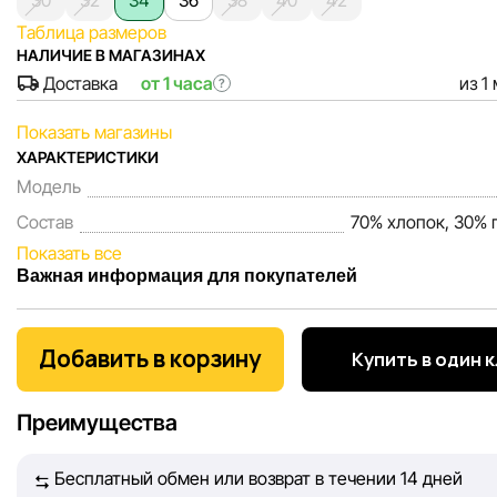
30
32
34
36
38
40
42
Таблица размеров
НАЛИЧИЕ В МАГАЗИНАХ
Доставка
от 1 часа
из 1
?
Показать магазины
ХАРАКТЕРИСТИКИ
Модель
Состав
70% хлопок, 30% 
Показать все
Важная информация для покупателей
Мы, команда сети магазинов Sportlandia, ценим доверие 
покупателей. Каждый день мы работаем над тем, чтобы
Добавить в корзину
Купить в один 
информация о товарах и услугах, представленная на сайте
максимально полной, объективной и актуальной. Наша ц
Преимущества
обеспечить вас достоверной информацией, чтобы вы смог
принять лучшее решение о покупке.
Бесплатный обмен или возврат в течении 14 дней