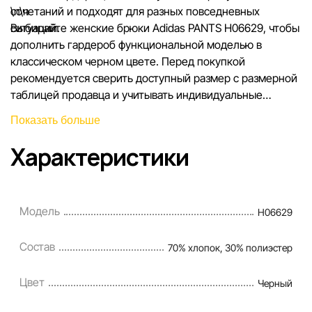
сочетаний и подходят для разных повседневных
\n\n
ситуаций.
Выбирайте женские брюки Adidas PANTS H06629, чтобы
дополнить гардероб функциональной моделью в
классическом черном цвете. Перед покупкой
рекомендуется сверить доступный размер с размерной
таблицей продавца и учитывать индивидуальные
предпочтения по посадке.
Показать больше
Характеристики
Модель
H06629
Состав
70% хлопок, 30% полиэстер
Цвет
Черный