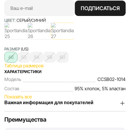
ПОДПИСАТЬСЯ
ЦВЕТ:
CЕРЫЙ/CИНИЙ
РАЗМЕР
(US)
46
50
54
58
60
Таблица размеров
ХАРАКТЕРИСТИКИ
Модель
CCSB02-1014
Состав
95% хлопок, 5% эластан
Показать все
Важная информация для покупателей
Мы, команда сети магазинов Sportlandia, ценим доверие
Преимущества
наших покупателей. Каждый день мы работаем над тем,
чтобы информация о товарах и услугах, представленная