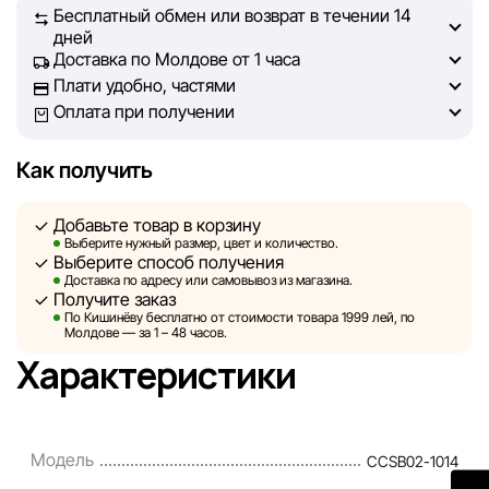
Бесплатный обмен или возврат в течении 14
на сайте, была максимально полной, объективной и
дней
актуальной. Наша цель — обеспечить вас достоверной
Доставка по Молдове от 1 часа
информацией, чтобы вы смогли принять лучшее
Плати удобно, частями
решение о покупке.
Оплата при получении
Однако, несмотря на постоянный контроль, Sportlandia
Как получить
не может гарантировать абсолютную точность всех
данных, размещённых на сайте, ввиду возможных
Добавьте товар в корзину
технических ошибок или сбоев. Мы также не отвечаем
Выберите нужный размер, цвет и количество.
за содержание и актуальность информации на
Выберите способ получения
сторонних ресурсах, ссылки на которые могут быть
Доставка по адресу или самовывоз из магазина.
Получите заказ
размещены на нашем сайте.
По Кишинёву бесплатно от стоимости товара 1999 лей, по
Молдове — за 1 – 48 часов.
Sportlandia оставляет за собой право в одностороннем
Характеристики
порядке и без предварительного уведомления вносить
изменения в описания, характеристики и
потребительские свойства товаров. Изображения,
Модель
CCSB02-1014
представленные на сайте, являются смоделированными