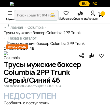
RU
RO
Избранное
Сравнение
Аккаунт
Меню
...
Главная
Columbia
Трусы мужские боксер Columbia 2PP Trunk
Назад в каталог
ТОЛЬКО ONLINE
Трусы мужские боксер
Columbia 2PP Trunk
Cерый/Cиний 46
Код товара:
883845
Артикул:
CCSB02-1014
НЕДОСТУПЕН
Сообщить о поступлении