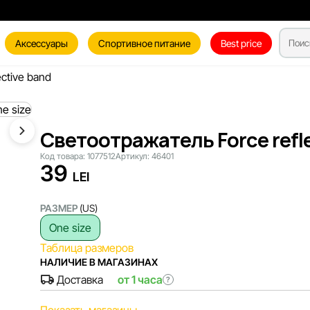
Аксессуары
Спортивное питание
Best price
ctive band
Светоотражатель Force refl
Код товара:
1077512
Артикул:
46401
39
LEI
РАЗМЕР
(US)
One size
Таблица размеров
НАЛИЧИЕ В МАГАЗИНАХ
Доставка
от 1 часа
?