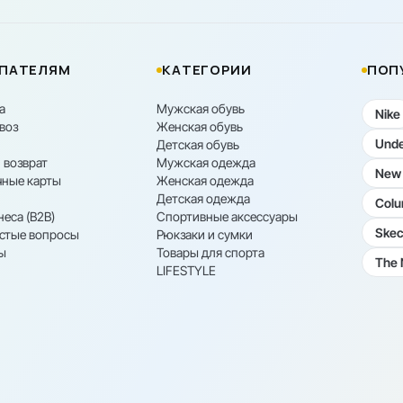
ПАТЕЛЯМ
КАТЕГОРИИ
ПОП
а
Мужская обувь
Nike
воз
Женская обувь
Unde
Детская обувь
 возврат
Мужская одежда
New 
ные карты
Женская одежда
Детская одежда
Colu
неса (B2B)
Спортивные аксессуары
Skec
астые вопросы
Рюкзаки и сумки
ы
Товары для спорта
The 
LIFESTYLE