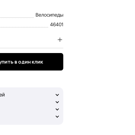
Велосипеды
46401
ерие наших покупателей.
я о товарах и услугах,
упить в один клик
, объективной и актуальной.
ией, чтобы вы смогли
ей
dia не может гарантировать
 сайте, ввиду возможных
ем за содержание и
сылки на которые могут