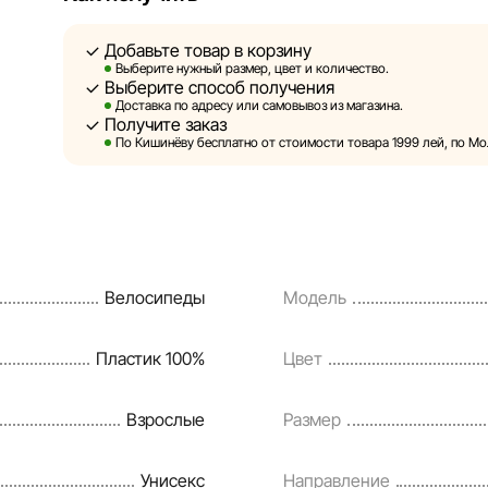
Sportlandia оставляет за собой право в односторонн
предварительного уведомления вносить изменения 
Добавьте товар в корзину
и потребительские свойства товаров. Изображения,
Выберите нужный размер, цвет и количество.
Выберите способ получения
являются смоделированными и служат исключитель
Доставка по адресу или самовывоз из магазина.
информация о товарах предоставляется в ознакомит
Получите заказ
По Кишинёву бесплатно от стоимости товара 1999 лей, по Мол
Цены на товары, а также условия предоставления ск
кредитования могут быть изменены компанией Sport
порядке и без предварительного уведомления.
Наша команда регулярно проверяет и обновляет ин
Велосипеды
Модель
своевременно выявлять и исправлять возможные ош
разумные сроки.
Пластик 100%
Цвет
Взрослые
Размер
Унисекс
Направление