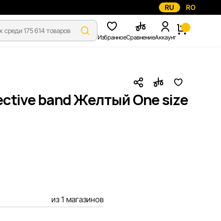
RU
RO
Избранное
Сравнение
Аккаунт
ective band Желтый One size
из 1 магазинов