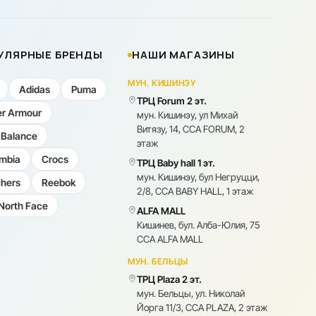
УЛЯРНЫЕ БРЕНДЫ
НАШИ МАГАЗИНЫ
МУН. КИШИНЭУ
Adidas
Puma
ТРЦ Forum 2 эт.
r Armour
мун. Кишинэу, ул Михай
Витязу, 14, CCA FORUM, 2
Balance
этаж
mbia
Crocs
ТРЦ Baby hall 1 эт.
мун. Кишинэу, бул Негруцци,
hers
Reebok
2/8, CCA BABY HALL, 1 этаж
North Face
ALFA MALL
Кишинев, бул. Алба-Юлия, 75
CCA ALFA MALL
МУН. БЕЛЬЦЫ
ТРЦ Plaza 2 эт.
мун. Бельцы, ул. Николай
Йорга 11/3, CCA PLAZA, 2 этаж