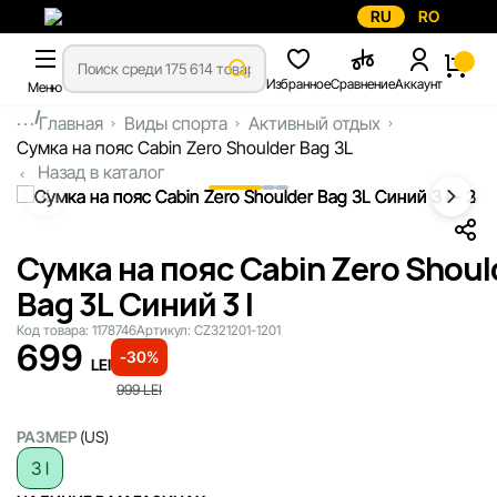
RU
RO
Избранное
Сравнение
Аккаунт
Меню
...
Главная
Виды спорта
Активный отдых
Сумка на пояс Cabin Zero Shoulder Bag 3L
Назад в каталог
Сумка на пояс Cabin Zero Shoul
Bag 3L Синий 3 l
Код товара:
1178746
Артикул:
CZ321201-1201
699
-30%
LEI
999
LEI
РАЗМЕР
(US)
3 l