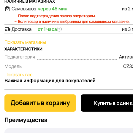
НАЛИЧИЕ В МАГАЗИНАХ
Самовывоз
через 45 мин
из 2
После подтверждения заказа оператором.
Если товар в наличии в выбранном для самовывоза магазине.
Доставка
от 1 часа
из 3
?
Показать магазины
ХАРАКТЕРИСТИКИ
Подкатегория
Актив
Модель
CZ32
Показать все
Важная информация для покупателей
Мы, команда сети магазинов Sportlandia, ценим доверие 
покупателей. Каждый день мы работаем над тем, чтобы
Добавить в корзину
Купить в один 
информация о товарах и услугах, представленная на сайте
максимально полной, объективной и актуальной. Наша ц
Преимущества
обеспечить вас достоверной информацией, чтобы вы смог
принять лучшее решение о покупке.