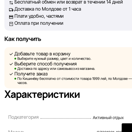
Бесплатный обмен или возврат в течении 14 дней
Доставка по Молдове от 1 часа
Однако, несмотря на постоянный контроль, Sportlandia не
Плати удобно, частями
гарантировать абсолютную точность всех данных, размещ
Оплата при получении
сайте, ввиду возможных технических ошибок или сбоев. 
не отвечаем за содержание и актуальность информации н
сторонних ресурсах, ссылки на которые могут быть разм
Как получить
нашем сайте.
Добавьте товар в корзину
Sportlandia оставляет за собой право в одностороннем по
Выберите нужный размер, цвет и количество.
Выберите способ получения
без предварительного уведомления вносить изменения в 
Доставка по адресу или самовывоз из магазина.
характеристики и потребительские свойства товаров.
Получите заказ
По Кишинёву бесплатно от стоимости товара 1999 лей, по Молдове — з
Изображения, представленные на сайте, являются
часов.
смоделированными и служат исключительно для иллюстр
Характеристики
Общая информация о товарах предоставляется в ознаком
целях.
Цены на товары, а также условия предоставления скидок,
Подкатегория
Активный отдых
подарков, рассрочки и кредитования могут быть изменен
компанией Sportlandia в одностороннем порядке и без
Модель