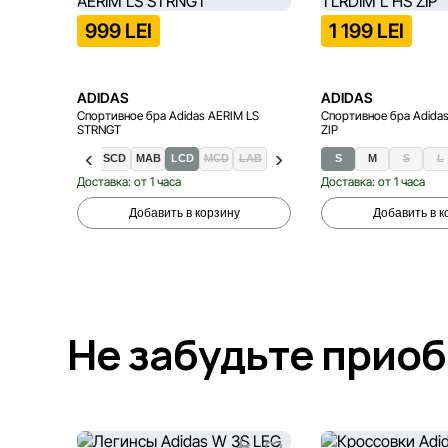
999 LEI
1 199 LEI
ADIDAS
ADIDAS
Спортивное бра Adidas AERIM LS
Спортивное бра Adidas
STRNGT
ZIP
XSA/B
SAB
SCD
MAB
LCD
MCD
LAB
S
M
S
L
Доставка: от 1 часа
Доставка: от 1 часа
Добавить в корзину
Добавить в к
Не забудьте прио