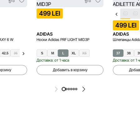
499 LEI
499 LEI
ADIDAS
ADIDAS
AXY 6 W
Носки Adidas PRF LIGHT MID3P
Шлепанцы Adid
42.5
36
36.5
38.5
S
39.5
M
40.5
L
41.5
XL
42
XS
37
38
39.
3
Доставка: от 1 часа
Доставка: от 1 
орзину
Добавить в корзину
Добав