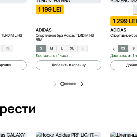
1 199 LEI
1 299 LE
ADIDAS
ADIDAS
 TLRDIM L HS
Спортивное бра Adidas TLRDIM HS
Спортивное бр
BRA
XL
S
M
L
XL
L
L
XS
S
Доставка: от 1 часа
Доставка: от 1 
орзину
Добавить в корзину
Добав
брести