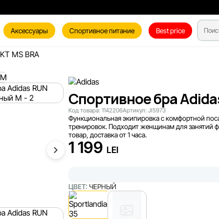
Аксессуары
Спортивное питание
Best price
PKT MS BRA
Спортивное бра Adida
Код товара:
1142206
Артикул:
JI5973
Функциональная экипировка с комфортной пос
тренировок. Подходит женщинам для занятий ф
товар, доставка от 1 часа.
1 199
LEI
ЦВЕТ:
ЧЕРНЫЙ