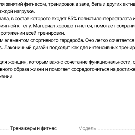
своевременно выявлять и исправлять во
я занятий фитнесом, тренировок в зале, бега и других акти
разумные сроки.
аждой нагрузке.
ла, в состав которого входят 85% полиэтилентерефталата и 
риятной к телу. Материал хорошо тянется, помогает сохран
протяжении всей тренировки.
м элементом спортивного гардероба. Оно легко сочетается 
. Лаконичный дизайн подходит как для интенсивных тренир
для женщин, которым важно сочетание функциональности, 
ивного образа жизни и помогает сосредоточиться на достиж
жении.
Тренажеры и фитнес
Модель