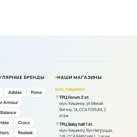
УЛЯРНЫЕ БРЕНДЫ
НАШИ МАГАЗИНЫ
МУН. КИШИНЭУ
Adidas
Puma
ТРЦ Forum 2 эт.
r Armour
мун. Кишинэу, ул Михай
Витязу, 14, CCA FORUM, 2
Balance
этаж
mbia
Crocs
ТРЦ Baby hall 1 эт.
мун. Кишинэу, бул Негруцци,
hers
Reebok
2/8, CCA BABY HALL, 1 этаж