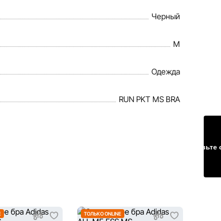
Черный
M
Одежда
RUN PKT MS BRA
Оставьте 
E
ТОЛЬКО ONLINE
ТОЛЬК