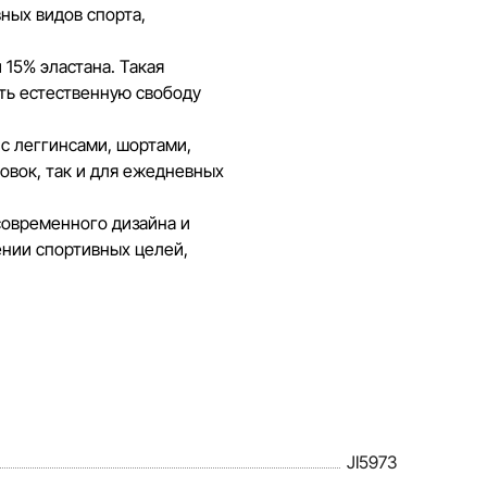
зможные ошибки в кратчайшие
вных видов спорта,
15% эластана. Такая
ить естественную свободу
с леггинсами, шортами,
овок, так и для ежедневных
современного дизайна и
ении спортивных целей,
JI5973