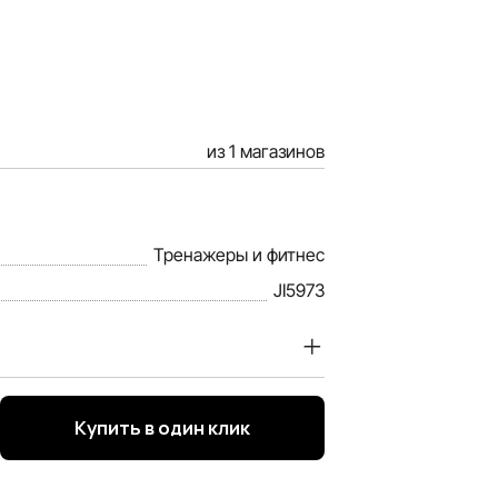
из 1 магазинов
Тренажеры и фитнес
JI5973
 ценим доверие наших покупателей.
 информация о товарах и услугах,
Купить в один клик
ьно полной, объективной и актуальной.
й информацией, чтобы вы смогли