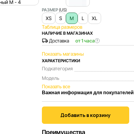
РАЗМЕР
(US)
XS
S
M
L
XL
Таблица размеров
НАЛИЧИЕ В МАГАЗИНАХ
Доставка
от 1 часа
?
Показать магазины
ХАРАКТЕРИСТИКИ
Подкатегория
Модель
Показать все
Важная информация для покупателей
Мы, команда сети магазинов Sportlandia,
Каждый день мы работаем над тем, чтобы
Добавить в корзину
представленная на сайте, была максимал
Наша цель — обеспечить вас достоверно
Преимущества
принять лучшее решение о покупке.