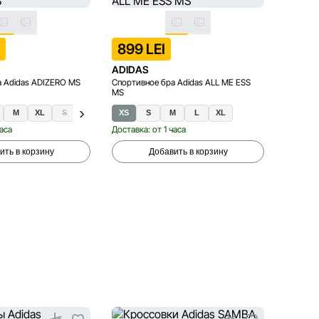
I
899 LEI
899 
ADIDAS
ADIDA
а Adidas ADIZERO MS
Спортивное бра Adidas ALL ME ESS
Спортив
MS
MS
M
XL
S
XS
S
M
L
XL
XS
часа
Доставка: от 1 часа
Доставка
ить в корзину
Добавить в корзину
−10%