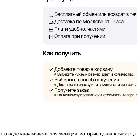
Бесплатный обмен или возврат в те
Однако, несмотря на постоянный контроль
Доставка по Молдове от 1 часа
абсолютную точность всех данных, разм
Плати удобно, частями
технических ошибок или сбоев. Мы также
Оплата при получении
актуальность информации на сторонних р
быть размещены на нашем сайте.
Как получить
Sportlandia оставляет за собой право в 
предварительного уведомления вносить 
Добавьте товар в корзину
и потребительские свойства товаров. Из
Выберите нужный размер, цвет и количество.
Выберите способ получения
являются смоделированными и служат и
Доставка по адресу или самовывоз из магазина
информация о товарах предоставляется в
Получите заказ
По Кишинёву бесплатно от стоимости товара 19
Цены на товары, а также условия предост
кредитования могут быть изменены компа
порядке и без предварительного уведом
Наша команда регулярно проверяет и об
то надежная модель для женщин, которые ценят комфорт, 