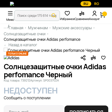
RU
RO
Избранное
Сравнение
Аккаунт
Меню
...
Главная
Мужчинам
Мужские аксессуары
Солнцезащитные очки
Солнцезащитные очки Adidas perfomance
Назад в каталог
ТОЛЬКО ONLINE
Солнцезащитные очки Adidas
perfomance Черный
Код товара:
739212
Артикул:
SP003702A
НЕДОСТУПЕН
Сообщить о поступлении