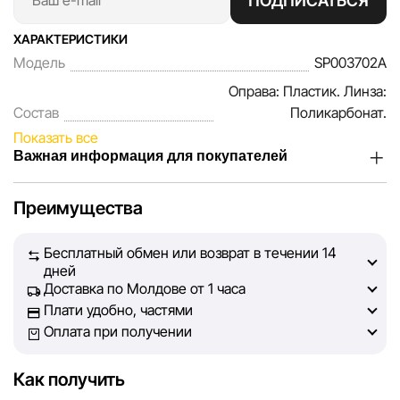
ПОДПИСАТЬСЯ
ХАРАКТЕРИСТИКИ
Модель
SP003702A
Оправа: Пластик. Линза:
Состав
Поликарбонат.
Показать все
Важная информация для покупателей
Мы, команда сети магазинов Sportlandia, ценим доверие
Преимущества
наших покупателей. Каждый день мы работаем над тем,
чтобы информация о товарах и услугах, представленная
Бесплатный обмен или возврат в течении 14
на сайте, была максимально полной, объективной и
дней
актуальной. Наша цель — обеспечить вас достоверной
Доставка по Молдове от 1 часа
информацией, чтобы вы смогли принять лучшее
Плати удобно, частями
решение о покупке.
Оплата при получении
Однако, несмотря на постоянный контроль, Sportlandia
Как получить
не может гарантировать абсолютную точность всех