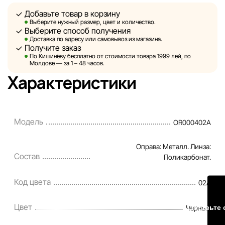
данных, размещённых на сайте, ввиду возможных
Добавьте товар в корзину
технических ошибок или сбоев. Мы также не отвечаем
Выберите нужный размер, цвет и количество.
за содержание и актуальность информации на
Выберите способ получения
сторонних ресурсах, ссылки на которые могут быть
Доставка по адресу или самовывоз из магазина.
Получите заказ
размещены на нашем сайте.
По Кишинёву бесплатно от стоимости товара 1999 лей, по
Молдове — за 1 – 48 часов.
Sportlandia оставляет за собой право в одностороннем
Характеристики
порядке и без предварительного уведомления вносить
изменения в описания, характеристики и
потребительские свойства товаров. Изображения,
Модель
OR000402A
представленные на сайте, являются смоделированными
и служат исключительно для иллюстрации. Общая
Оправа: Металл. Линза:
информация о товарах предоставляется в
Состав
Поликарбонат.
ознакомительных целях.
Код цвета
02A
Цены на товары, а также условия предоставления
скидок, подарков, рассрочки и кредитования могут быть
Цвет
Оставьте 
Черный
изменены компанией Sportlandia в одностороннем
порядке и без предварительного уведомления.