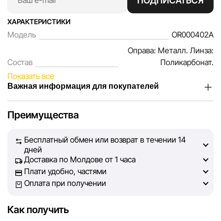
ПОДПИСАТЬСЯ
ХАРАКТЕРИСТИКИ
Модель
OR000402A
Оправа: Металл. Линза:
Состав
Поликарбонат.
Показать все
Важная информация для покупателей
Мы, команда сети магазинов Sportlandia, ценим доверие
Преимущества
наших покупателей. Каждый день мы работаем над тем,
чтобы информация о товарах и услугах, представленная
Бесплатный обмен или возврат в течении 14
на сайте, была максимально полной, объективной и
дней
актуальной. Наша цель — обеспечить вас достоверной
Доставка по Молдове от 1 часа
информацией, чтобы вы смогли принять лучшее
Плати удобно, частями
решение о покупке.
Оплата при получении
Однако, несмотря на постоянный контроль, Sportlandia
Как получить
не может гарантировать абсолютную точность всех