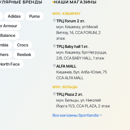
УЛЯРНЫЕ БРЕНДЫ
НАШИ МАГАЗИНЫ
МУН. КИШИНЭУ
Adidas
Puma
ТРЦ Forum 2 эт.
r Armour
мун. Кишинэу, ул Михай
Витязу, 14, CCA FORUM, 2
Balance
этаж
mbia
Crocs
ТРЦ Baby hall 1 эт.
мун. Кишинэу, бул Негруцци,
hers
Reebok
2/8, CCA BABY HALL, 1 этаж
North Face
ALFA MALL
Кишинев, бул. Алба-Юлия, 75
CCA ALFA MALL
МУН. БЕЛЬЦЫ
ТРЦ Plaza 2 эт.
мун. Бельцы, ул. Николай
Йорга 11/3, CCA PLAZA, 2 этаж
Все магазины Sportlandia