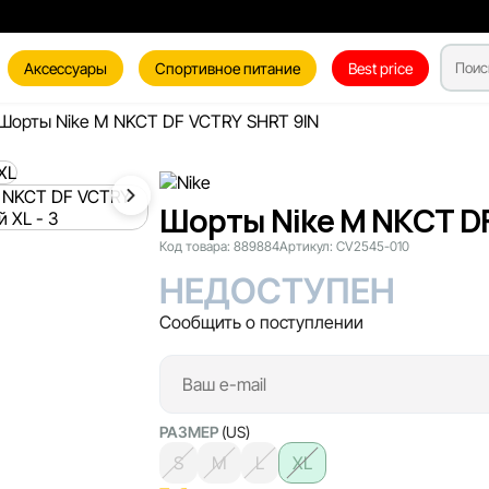
Аксессуары
Спортивное питание
Best price
Шорты Nike M NKCT DF VCTRY SHRT 9IN
Шорты Nike M NKCT D
Код товара:
889884
Артикул:
CV2545-010
НЕДОСТУПЕН
Сообщить о поступлении
РАЗМЕР
(US)
S
M
L
XL