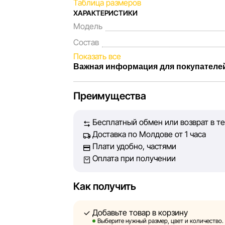
Таблица размеров
ХАРАКТЕРИСТИКИ
Модель
Состав
Показать все
Важная информация для покупателе
Мы, команда сети магазинов Sportlandia
Преимущества
Каждый день мы работаем над тем, чтоб
представленная на сайте, была максима
Бесплатный обмен или возврат в те
Наша цель — обеспечить вас достоверн
Доставка по Молдове от 1 часа
принять лучшее решение о покупке.
Плати удобно, частями
Оплата при получении
Однако, несмотря на постоянный контрол
абсолютную точность всех данных, разм
технических ошибок или сбоев. Мы такж
Как получить
актуальность информации на сторонних 
быть размещены на нашем сайте.
Добавьте товар в корзину
Выберите нужный размер, цвет и количество.