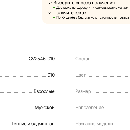
Выберите способ получения
Sportlandia оставляет за собой право в 
Доставка по адресу или самовывоз из магазин
предварительного уведомления вносить 
Получите заказ
и потребительские свойства товаров. И
По Кишинёву бесплатно от стоимости товара 1
являются смоделированными и служат и
информация о товарах предоставляется 
Цены на товары, а также условия предос
кредитования могут быть изменены комп
CV2545-010
Состав
порядке и без предварительного уведом
Наша команда регулярно проверяет и об
010
Цвет
своевременно выявлять и исправлять в
разумные сроки.
Взрослые
Размер
Мужской
Направление
Теннис и бадминтон
Название модели