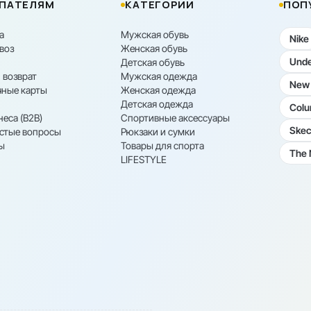
ПАТЕЛЯМ
КАТЕГОРИИ
ПОП
а
Мужская обувь
Nike
воз
Женская обувь
Unde
Детская обувь
 возврат
Мужская одежда
New 
ные карты
Женская одежда
Детская одежда
Colu
неса (B2B)
Спортивные аксессуары
Skec
астые вопросы
Рюкзаки и сумки
ы
Товары для спорта
The 
LIFESTYLE