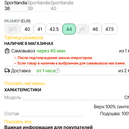
РАЗМЕР
(EUR)
38.5
40
41
42.5
44
45
46
47.5
Таблица размеров
НАЛИЧИЕ В МАГАЗИНАХ
Самовывоз
через 45 мин
из 1
После подтверждения заказа оператором.
Если товар в наличии в выбранном для самовывоза магазине.
Доставка
от 1 часа
из 2
?
Показать магазины
ХАРАКТЕРИСТИКИ
Модель
C
Верх:100% синте
Состав
Подошва: 100
Показать все
Важная информация для покупателей