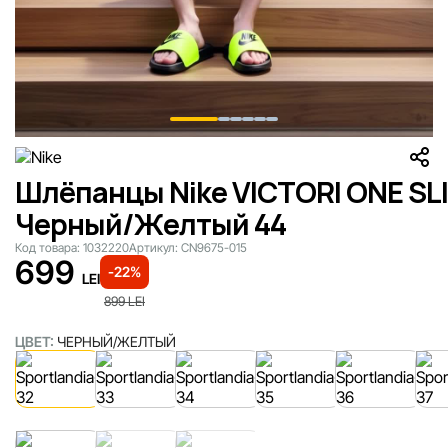
Шлёпанцы Nike VICTORI ONE SL
Черный/Желтый 44
Код товара:
1032220
Артикул:
CN9675-015
699
-22%
LEI
899
LEI
ЦВЕТ:
ЧЕРНЫЙ/ЖЕЛТЫЙ