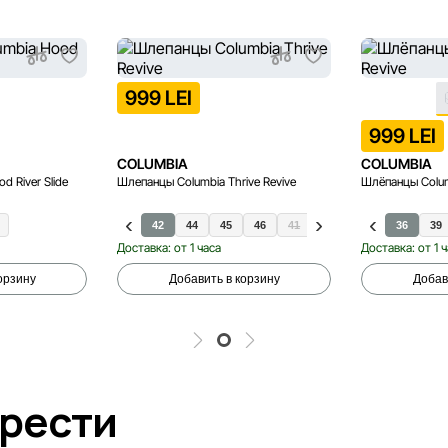
999 LEI
999 LEI
COLUMBIA
COLUMBIA
 River Slide
Шлепанцы Columbia Thrive Revive
Шлёпанцы Columb
40
42
44
45
46
41
43
47
36
39
Доставка: от 1 часа
Доставка: от 1 
орзину
Добавить в корзину
Добав
брести