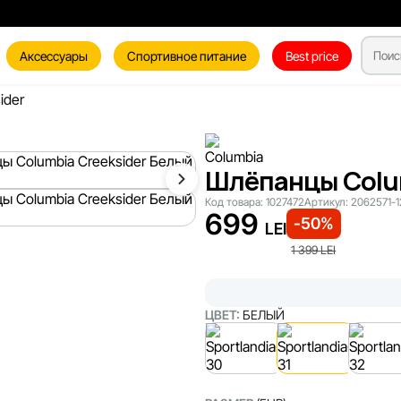
Аксессуары
Спортивное питание
Best price
ider
Шлёпанцы Colum
Код товара:
1027472
Артикул:
2062571-1
699
-50%
LEI
1 399
LEI
ЦВЕТ:
БЕЛЫЙ