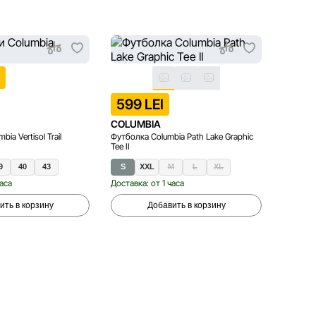
I
599 LEI
599 
COLUMBIA
COLUM
ia Vertisol Trail
Футболка Columbia Path Lake Graphic
Футболка
Tee II
Short Sl
9
44
40
44.5
43
45
47
S
XXL
M
L
XL
S
часа
Доставка: от 1 часа
Доставка
ить в корзину
Добавить в корзину