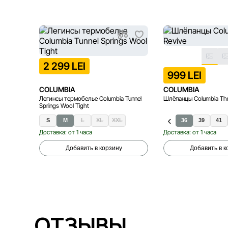
2 299 LEI
999 LEI
COLUMBIA
COLUMBIA
Легинсы термобелье Columbia Tunnel
Шлёпанцы Columbia Thr
Springs Wool Tight
S
M
L
XL
XXL
36
39
41
Доставка: от 1 часа
Доставка: от 1 часа
Добавить в корзину
Добавить в к
ОТЗЫВЫ