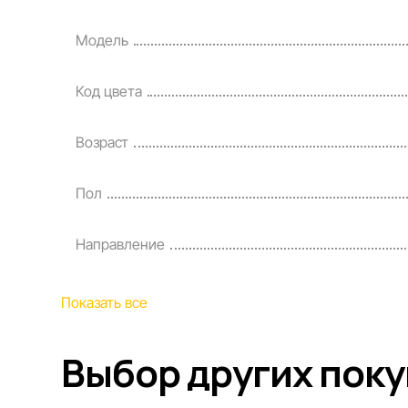
Модель
Код цвета
Возраст
Пол
Направление
Показать все
Выбор других пок