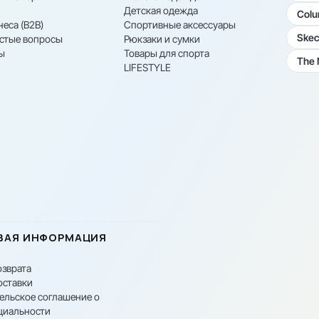
Детская одежда
Colu
неса (B2B)
Спортивные аксессуары
Skec
астые вопросы
Рюкзаки и сумки
ы
Товары для спорта
The 
LIFESTYLE
ВАЯ ИНФОРМАЦИЯ
озврата
оставки
ельское соглашение о
циальности