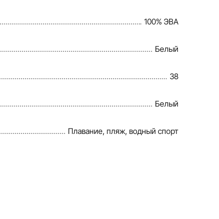
веряет и обновляет информацию на сайте, чтобы
100% ЭВА
правлять возможные ошибки в кратчайшие
Белый
38
Белый
Плавание, пляж, водный спорт