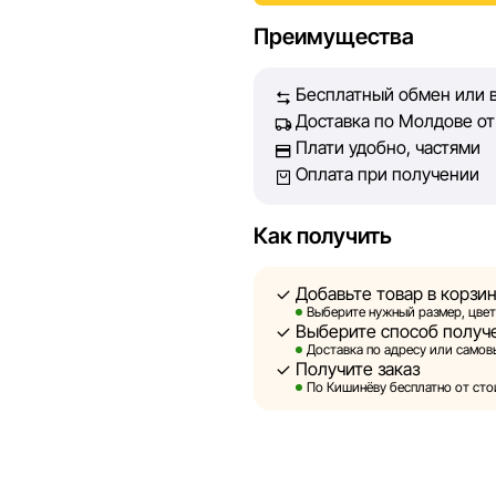
Наша цель — обеспечить вас
Преимущества
принять лучшее решение о п
Бесплатный обмен или в
Однако, несмотря на постоян
Доставка по Молдове от 
абсолютную точность всех д
Плати удобно, частями
технических ошибок или сбое
Оплата при получении
актуальность информации на 
быть размещены на нашем са
Как получить
Sportlandia оставляет за соб
предварительного уведомлен
Добавьте товар в корзи
и потребительские свойства 
Выберите нужный размер, цвет
Выберите способ получ
являются смоделированными 
Доставка по адресу или самовы
информация о товарах предос
Получите заказ
По Кишинёву бесплатно от стои
Цены на товары, а также усл
кредитования могут быть изм
порядке и без предваритель