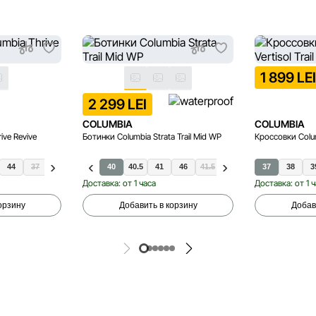
1 899 LE
2 299 LEI
COLUMBIA
COLUMBIA
ive Revive
Ботинки Columbia Strata Trail Mid WP
Кроссовки Columb
44
37
38
40
40
40.5
41
46
41.5
42
42.5
37
43
38
43.5
3
Доставка: от 1 часа
Доставка: от 1 
орзину
Добавить в корзину
Добав