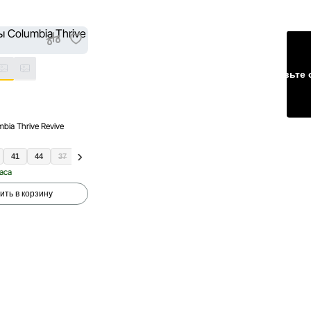
Оставьте 
ia Thrive Revive
41
44
37
38
40
часа
ить в корзину