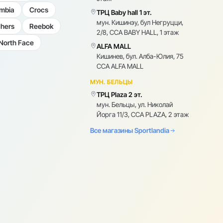
mbia
Crocs
ТРЦ Baby hall 1 эт.
мун. Кишинэу, бул Негруцци,
hers
Reebok
2/8, CCA BABY HALL, 1 этаж
North Face
ALFA MALL
Кишинев, бул. Алба-Юлия, 75
CCA ALFA MALL
МУН. БЕЛЬЦЫ
ТРЦ Plaza 2 эт.
мун. Бельцы, ул. Николай
Йорга 11/3, CCA PLAZA, 2 этаж
Все магазины Sportlandia