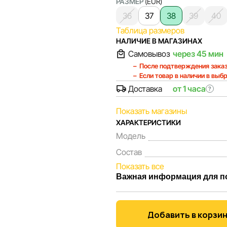
РАЗМЕР
(EUR)
36
37
38
39
40
Таблица размеров
НАЛИЧИЕ В МАГАЗИНАХ
Самовывоз
через 45 мин
После подтверждения заказ
Если товар в наличии в выб
Доставка
от 1 часа
?
Показать магазины
ХАРАКТЕРИСТИКИ
Модель
Состав
Показать все
Важная информация для п
Мы, команда сети магазинов 
Каждый день мы работаем над
Добавить в корзи
представленная на сайте, бы