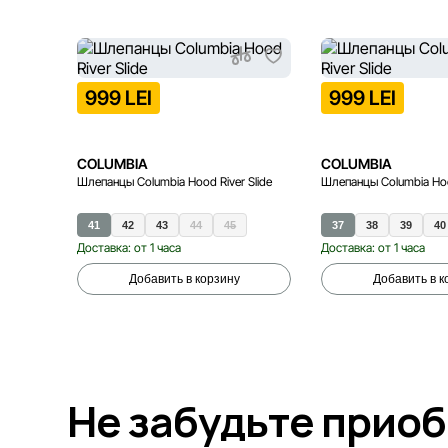
999 LEI
999 LEI
COLUMBIA
COLUMBIA
Шлепанцы Columbia Hood River Slide
Шлепанцы Columbia Hood
41
42
43
44
45
37
38
39
40
Доставка: от 1 часа
Доставка: от 1 часа
Добавить в корзину
Добавить в к
Не забудьте прио