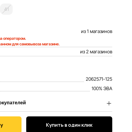
41
из 1 магазинов
а оператором.
ранном для самовывоза магазине.
из 2 магазинов
2062571-125
100% ЭВА
окупателей
Sportlandia, ценим доверие наших покупателей.
 тем, чтобы информация о товарах и услугах,
ну
Купить в один клик
ла максимально полной, объективной и актуальной.