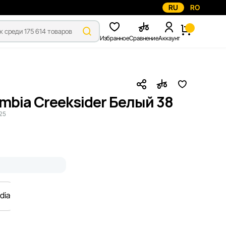
RU
RO
Избранное
Сравнение
Аккаунт
bia Creeksider Белый 38
25