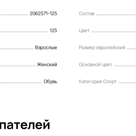
Наша команда регулярно про
2062571-125
Состав
своевременно выявлять и ис
разумные сроки.
125
Цвет
Взрослые
Размер европейский
Женский
Основной цвет
Обувь
Категория Спорт
упателей