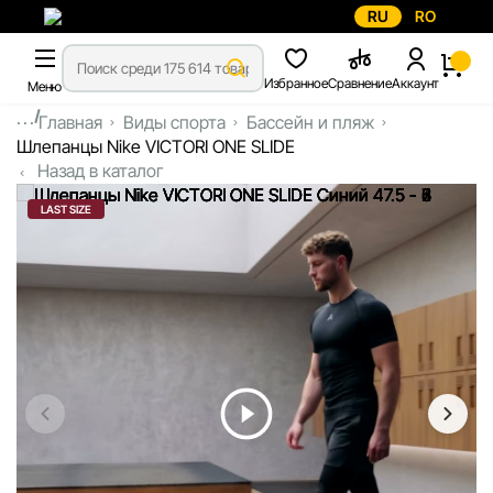
RU
RO
Избранное
Сравнение
Аккаунт
Меню
...
Главная
Виды спорта
Бассейн и пляж
Шлепанцы Nike VICTORI ONE SLIDE
Назад в каталог
LAST SIZE