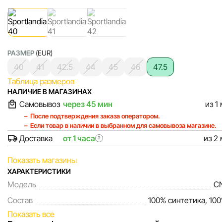
РАЗМЕР
(EUR)
40
41
42.5
44
45
46
47.5
Таблица размеров
НАЛИЧИЕ В МАГАЗИНАХ
Самовывоз
через 45 мин
из 1
После подтверждения заказа оператором.
Если товар в наличии в выбранном для самовывоза магазине.
Доставка
от 1 часа
из 2
?
Показать магазины
ХАРАКТЕРИСТИКИ
Модель
C
Состав
100% синтетика, 10
Показать все