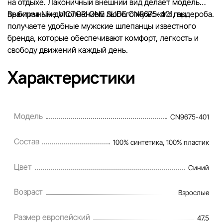
на отдыхе. Лаконичный внешний вид делает модель
практичным дополнением любого мужского гардероба.
Выбирая Nike VICTORI ONE SLIDE CN9675-401, вы
получаете удобные мужские шлепанцы известного
бренда, которые обеспечивают комфорт, легкость и
свободу движений каждый день.
Характеристики
Модель
CN9675-401
Состав
100% синтетика, 100% пластик
Цвет
Синий
Возраст
Взрослые
Размер европейский
47.5