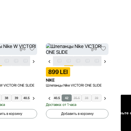
LAST 
899 LEI
899 
NIKE
NIKE
 W VICTORI ONE SLIDE
Шлепанцы Nike VICTORI ONE SLIDE
Шлёпанц
38
39
40.5
42
36.5
43
40.5
42
35.5
38
39
47.
часа
Доставка: от 1 часа
Доставка
Оставьте 
ить в корзину
Добавить в корзину