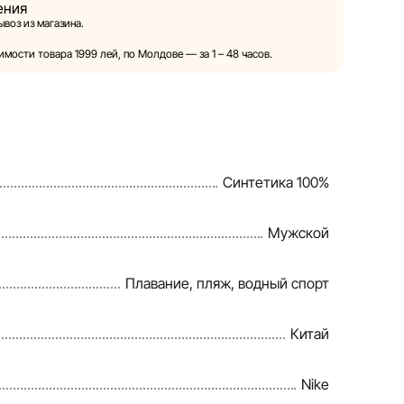
ения
ой право в одностороннем порядке и без
воз из магазина.
ия вносить изменения в описания, характеристики
товаров. Изображения, представленные на сайте,
мости товара 1999 лей, по Молдове — за 1 – 48 часов.
и служат исключительно для иллюстрации. Общая
тавляется в ознакомительных целях.
овия предоставления скидок, подарков, рассрочки и
енены компанией Sportlandia в одностороннем
Синтетика 100%
ного уведомления.
веряет и обновляет информацию на сайте, чтобы
Мужской
правлять возможные ошибки в кратчайшие
Плавание, пляж, водный спорт
Китай
Nike