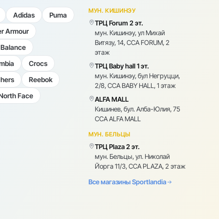
МУН. КИШИНЭУ
Adidas
Puma
ТРЦ Forum 2 эт.
r Armour
мун. Кишинэу, ул Михай
Витязу, 14, CCA FORUM, 2
Balance
этаж
mbia
Crocs
ТРЦ Baby hall 1 эт.
мун. Кишинэу, бул Негруцци,
hers
Reebok
2/8, CCA BABY HALL, 1 этаж
North Face
ALFA MALL
Кишинев, бул. Алба-Юлия, 75
CCA ALFA MALL
МУН. БЕЛЬЦЫ
ТРЦ Plaza 2 эт.
мун. Бельцы, ул. Николай
Йорга 11/3, CCA PLAZA, 2 этаж
Все магазины Sportlandia