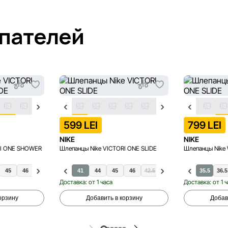
упателей
599 LEI
799 LEI
NIKE
NIKE
RI ONE SHOWER
Шлепанцы Nike VICTORI ONE SLIDE
Шлепанцы Nike
45
46
47.5
38.5
40
40
41
48.5
44
45
46
42.5
47.5
48.5
35.5
36.5
Доставка: от 1 часа
Доставка: от 1 
орзину
Добавить в корзину
Добав