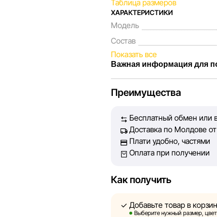
Таблица размеров
ХАРАКТЕРИСТИКИ
Модель
Состав
Показать все
Важная информация для п
Мы, команда сети магазинов 
Преимущества
Каждый день мы работаем над
представленная на сайте, бы
Бесплатный обмен или в
Наша цель — обеспечить вас
Доставка по Молдове от 
принять лучшее решение о п
Плати удобно, частями
Оплата при получении
Однако, несмотря на постоян
абсолютную точность всех д
технических ошибок или сбое
Как получить
актуальность информации на 
быть размещены на нашем са
Добавьте товар в корзи
Выберите нужный размер, цвет