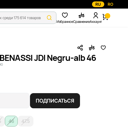
RU
RO
Избранное
Сравнение
Аккаунт
ENASSI JDI Negru-alb 46
90
ПОДПИСАТЬСЯ
5
46
47.5