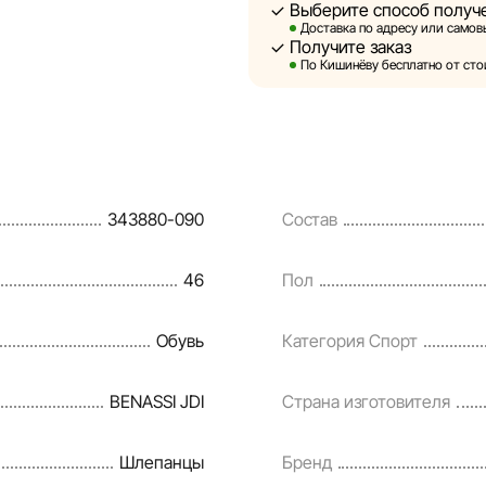
Выберите способ получ
Sportlandia оставляет за соб
Доставка по адресу или самовы
предварительного уведомлен
Получите заказ
и потребительские свойства 
По Кишинёву бесплатно от стои
являются смоделированными 
информация о товарах предос
Цены на товары, а также усл
кредитования могут быть изм
343880-090
Состав
порядке и без предваритель
Наша команда регулярно про
46
Пол
своевременно выявлять и ис
разумные сроки.
Обувь
Категория Спорт
BENASSI JDI
Страна изготовителя
Шлепанцы
Бренд