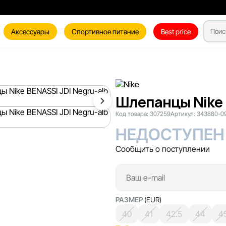
Аксессуары
Спортивное питание
Best price
Шлепанцы Nike B
Код товара:
307259
Артикул:
343880-0
НЕДОСТУПЕН
Сообщить о поступлении
РАЗМЕР
(EUR)
40
41
42.5
44
4