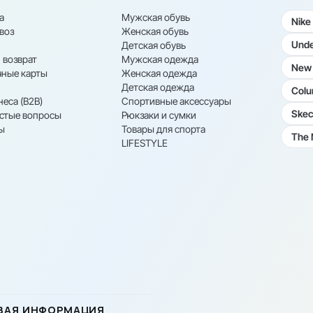
а
Мужская обувь
Nike
воз
Женская обувь
Unde
Детская обувь
 возврат
Мужская одежда
New 
ные карты
Женская одежда
Детская одежда
Colu
неса (B2B)
Спортивные аксессуары
Skec
астые вопросы
Рюкзаки и сумки
ы
Товары для спорта
The 
LIFESTYLE
ВАЯ ИНФОРМАЦИЯ