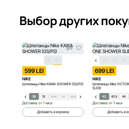
Выбор других пок
599 LEI
699 LEI
NIKE
NIKE
Шлепанцы Nike KAWA SHOWER (GS/PS)
Шлепанцы Nike VICTO
SLIDE
28
31
29.5
32
33.5
35
36
37.5
41
38.5
42.5
40
44
Доставка: от 1 часа
Доставка: от 1 часа
Добавить в корзину
Добавить в к