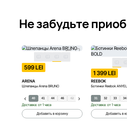
Не забудьте прио
599 LEI
1 399 LEI
ARENA
REEBOK
Шлепанцы Arena BRUNO
Ботинки Reebok ANYE
40
41
44
46
42
43
45
31
32
33
34
Доставка: от 1 часа
Доставка: от 1 часа
Добавить в корзину
Добавить в к