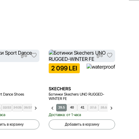
2 099 LEI
1 59
SKECHERS
SKECH
t Dance Shoes
Ботинки Skechers UNO RUGGED-
Сапоги 
WINTER FE
MORN
1
43.5
32/33
34/35
44
36.5
36/37
45
37
38/39
38
39
39.5
40
41
37.5
38.5
37
часа
Доставка: от 1 часа
Доставка
ить в корзину
Добавить в корзину