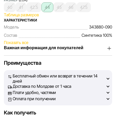
40
41
42.5
44
45
46
47.5
Таблица размеров
ХАРАКТЕРИСТИКИ
Модель
343880-090
Состав
Синтетика 100%
Показать все
Важная информация для покупателей
Мы, команда сети магазинов Sportlandia, ценим доверие
Преимущества
наших покупателей. Каждый день мы работаем над тем,
чтобы информация о товарах и услугах, представленная
Бесплатный обмен или возврат в течении 14
на сайте, была максимально полной, объективной и
дней
актуальной. Наша цель — обеспечить вас достоверной
Доставка по Молдове от 1 часа
информацией, чтобы вы смогли принять лучшее
Плати удобно, частями
решение о покупке.
Оплата при получении
Однако, несмотря на постоянный контроль, Sportlandia
Как получить
не может гарантировать абсолютную точность всех