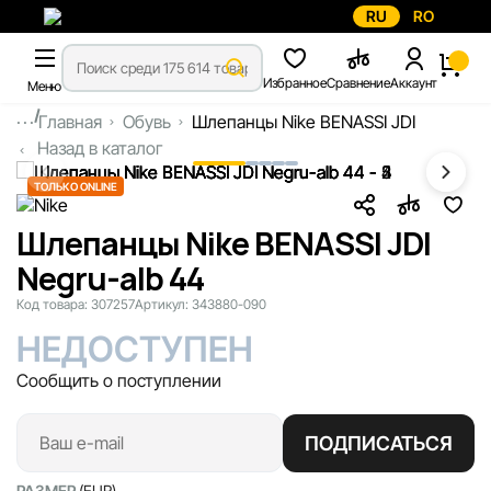
RU
RO
Избранное
Сравнение
Аккаунт
Меню
...
Главная
Обувь
Шлепанцы Nike BENASSI JDI
Назад в каталог
ТОЛЬКО ONLINE
Шлепанцы Nike BENASSI JDI
Negru-alb 44
Код товара:
307257
Артикул:
343880-090
НЕДОСТУПЕН
Сообщить о поступлении
ПОДПИСАТЬСЯ
РАЗМЕР
(EUR)