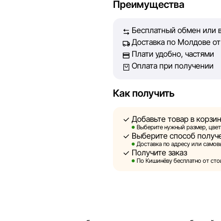
Преимущества
Каждый день мы работаем над
представленная на сайте, бы
Бесплатный обмен или в
Наша цель — обеспечить вас
Доставка по Молдове от 
принять лучшее решение о п
Плати удобно, частями
Оплата при получении
Однако, несмотря на постоян
абсолютную точность всех д
технических ошибок или сбое
Как получить
актуальность информации на 
быть размещены на нашем са
Добавьте товар в корзи
Выберите нужный размер, цвет
Выберите способ получ
Sportlandia оставляет за соб
Доставка по адресу или самовы
предварительного уведомлен
Получите заказ
и потребительские свойства 
По Кишинёву бесплатно от стои
являются смоделированными 
информация о товарах предос
Цены на товары, а также усл