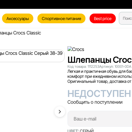
Аксессуары
Спортивное питание
Best price
анцы Crocs Classic
Шлепанцы Crocs
Код товара:
1112253
Артикул:
10001-0DA
Легкая и практичная обувь для ба
комфорт при ежедневном использ
Оригинальный товар, доставка от 1
НЕДОСТУПЕН
Сообщить о поступлении
ЦВЕТ:
СЕРЫЙ