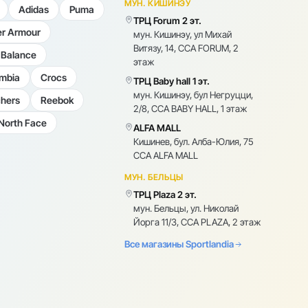
МУН. КИШИНЭУ
Adidas
Puma
ТРЦ Forum 2 эт.
r Armour
мун. Кишинэу, ул Михай
Витязу, 14, CCA FORUM, 2
Balance
этаж
mbia
Crocs
ТРЦ Baby hall 1 эт.
мун. Кишинэу, бул Негруцци,
hers
Reebok
2/8, CCA BABY HALL, 1 этаж
North Face
ALFA MALL
Кишинев, бул. Алба-Юлия, 75
CCA ALFA MALL
МУН. БЕЛЬЦЫ
ТРЦ Plaza 2 эт.
мун. Бельцы, ул. Николай
Йорга 11/3, CCA PLAZA, 2 этаж
Все магазины Sportlandia