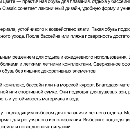
кредитования могут быть изм
м цвете — практичная обувь для плавания, отдыха у бассейн
порядке и без предваритель
 Classic сочетает лаконичный дизайн, удобную форму и уни
Наша команда регулярно про
своевременно выявлять и ис
риала, устойчивого к воздействию влаги. Такая обувь подх
разумные сроки.
ного ухода. После бассейна или пляжа поверхность достато
альным решением для отдыха и ежедневного использования.
тболками и легкими летними комплектами. Сдержанное оф
 обувь без лишних декоративных элементов.
ый комплекс, бассейн или на морской курорт. Благодаря ма
ной или спортивной сумке. Они подходят для душевых зон, 
сть и устойчивость материала к воде.
анут подходящим выбором для плавания и летнего отдыха. М
формат для регулярного использования. Выберите подходящи
ссейна и повседневных ситуаций.