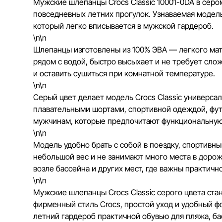
Мужские шлепанцы Crocs Classic 10001-0DA в серо
повседневных летних прогулок. Узнаваемая модель
который легко вписывается в мужской гардероб.
\n\n
Шлепанцы изготовлены из 100% ЭВА — легкого мате
рядом с водой, быстро высыхает и не требует слож
и оставить сушиться при комнатной температуре.
\n\n
Серый цвет делает модель Crocs Classic универс
плавательными шортами, спортивной одеждой, фу
мужчинам, которые предпочитают функциональную
\n\n
Модель удобно брать с собой в поездку, спортивн
небольшой вес и не занимают много места в дорож
возле бассейна и других мест, где важны практично
\n\n
Мужские шлепанцы Crocs Classic серого цвета ст
фирменный стиль Crocs, простой уход и удобный 
летний гардероб практичной обувью для пляжа, ба