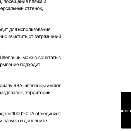
енены компанией Sportlandia в одностороннем
а, посещения пляжа и
ного уведомления.
версальный оттенок,
веряет и обновляет информацию на сайте, чтобы
правлять возможные ошибки в кратчайшие
одит для использования
чно очистить от загрязнений
 Шлепанцы можно сочетать с
ормление подходит
териалу ЭВА шлепанцы имеют
раздевалок, территории
Оставьте 
одель 10001-0DA объединяет
й размер и дополните