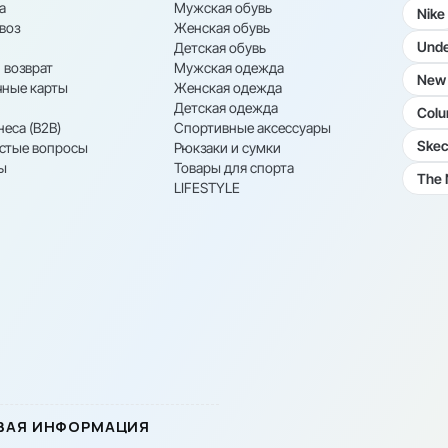
а
Мужская обувь
Nike
воз
Женская обувь
Unde
Детская обувь
 возврат
Мужская одежда
New 
ные карты
Женская одежда
Детская одежда
Colu
неса (B2B)
Спортивные аксессуары
Skec
астые вопросы
Рюкзаки и сумки
ы
Товары для спорта
The 
LIFESTYLE
ВАЯ ИНФОРМАЦИЯ