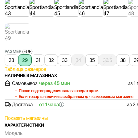
РАЗМЕР
(EUR)
28
29
31
32
33
34
35
36.5
38
3
Таблица размеров
НАЛИЧИЕ В МАГАЗИНАХ
Самовывоз
через 45 мин
из 1
После подтверждения заказа оператором.
Если товар в наличии в выбранном для самовывоза магазине.
Доставка
от 1 часа
из 2
?
Показать магазины
ХАРАКТЕРИСТИКИ
Модель