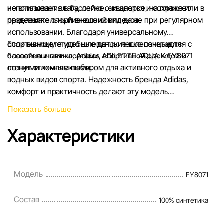
использования в бассейне, аквапарке, на пляже или в
не впитывает влагу, легко очищается и сохраняет
раздевалке спортивного комплекса.
привлекательный внешний вид даже при регулярном
использовании. Благодаря универсальному
спортивному стилю шлепанцы легко сочетаются с
Если вы ищете удобные детские шлепанцы для
плавательными шортами, спортивной одеждой и
бассейна и пляжа, Adidas ADILETTE AQUA K FY8071
летними комплектами.
станут отличным выбором для активного отдыха и
водных видов спорта. Надежность бренда Adidas,
комфорт и практичность делают эту модель
востребованной для летнего сезона.
Показать больше
Характеристики
Модель
FY8071
Состав
100% синтетика