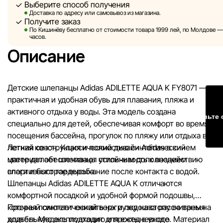
Выберите способ получения
без предварительного уведомления вносить изменения в 
Доставка по адресу или самовывоз из магазина.
характеристики и потребительские свойства товаров.
Получите заказ
По Кишинёву бесплатно от стоимости товара 1999 лей, по Молдове — з
Изображения, представленные на сайте, являются
часов.
смоделированными и служат исключительно для иллюстр
Описание
Общая информация о товарах предоставляется в ознаком
целях.
Детские шлепанцы Adidas ADILETTE AQUA K FY8071 —
Цены на товары, а также условия предоставления скидок,
практичная и удобная обувь для плавания, пляжа и
подарков, рассрочки и кредитования могут быть изменен
активного отдыха у воды. Эта модель создана
компанией Sportlandia в одностороннем порядке и без
Оставьте 
специально для детей, обеспечивая комфорт во время
предварительного уведомления.
посещения бассейна, прогулок по пляжу или отдыха в
летний сезон. Классический дизайн Adidas в синем
Легкая конструкция и полностью синтетический
Наша команда регулярно проверяет и обновляет информа
цвете делает шлепанцы стильным дополнением
материал обеспечивают устойчивость к воздействию
сайте, чтобы своевременно выявлять и исправлять возмо
спортивного гардероба.
влаги и быстрое высыхание после контакта с водой.
ошибки в кратчайшие разумные сроки.
Шлепанцы Adidas ADILETTE AQUA K отличаются
комфортной посадкой и удобной формой подошвы,
которая помогает снизить нагрузку на стопу во время
Прочный синтетический верх и подошва рассчитаны на
ходьбы. Модель подходит для ежедневного
длительную эксплуатацию и просты в уходе. Материал