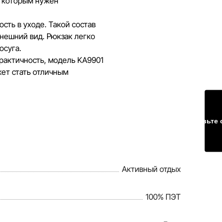
, которым нужен
сть в уходе. Такой состав
нешний вид. Рюкзак легко
осуга.
практичность, модель KA9901
жет стать отличным
Оставьте 
Активный отдых
100% ПЭТ