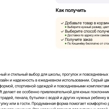
быть размещены на нашем са
Как получить
Sportlandia оставляет за соб
предварительного уведомлен
Добавьте товар в корзи
и потребительские свойства 
Выберите нужный размер, цвет
Выберите способ получ
являются смоделированными 
Доставка по адресу или самовы
информация о товарах предос
Получите заказ
По Кишинёву бесплатно от стои
Цены на товары, а также усл
кредитования могут быть изм
порядке и без предваритель
Наша команда регулярно про
чный и стильный выбор для школы, прогулок и повседневных 
своевременно выявлять и ис
изайн и надежность в ежедневном использовании. Серый цв
разумные сроки.
 формой, спортивной одеждой и повседневными комплектами
ft делает ее особенно привлекательной для юных поклонни
тетрадей, пенала, бутылки с водой и других нужных ребенку
рогулку или в гости. Продуманная форма помогает комфортно