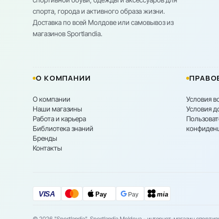
спорта, города и активного образа жизни.
Доставка по всей Молдове или самовывоз из
магазинов Sportlandia.
О КОМПАНИИ
ПРАВО
О компании
Условия в
Наши магазины
Условия д
Работа и карьера
Пользоват
Библиотека знаний
конфиден
Бренды
Контакты
VISA
Pay
mia
Pay
© 2026 "Sportlandia". Sportlandia Moldova - интернет-магазин спорти