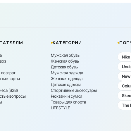
ПАТЕЛЯМ
КАТЕГОРИИ
ПОП
а
Мужская обувь
Nike
воз
Женская обувь
Unde
Детская обувь
 возврат
Мужская одежда
New 
ные карты
Женская одежда
Детская одежда
Colu
неса (B2B)
Спортивные аксессуары
Skec
астые вопросы
Рюкзаки и сумки
ы
Товары для спорта
The 
LIFESTYLE