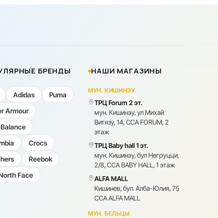
УЛЯРНЫЕ БРЕНДЫ
НАШИ МАГАЗИНЫ
МУН. КИШИНЭУ
Adidas
Puma
ТРЦ Forum 2 эт.
r Armour
мун. Кишинэу, ул Михай
Витязу, 14, CCA FORUM, 2
Balance
этаж
mbia
Crocs
ТРЦ Baby hall 1 эт.
мун. Кишинэу, бул Негруцци,
hers
Reebok
2/8, CCA BABY HALL, 1 этаж
North Face
ALFA MALL
Кишинев, бул. Алба-Юлия, 75
CCA ALFA MALL
МУН. БЕЛЬЦЫ