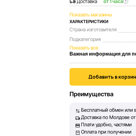
Доставка
от 1 часа
?
Показать магазины
ХАРАКТЕРИСТИКИ
Страна изготовителя
Подкатегория
Показать все
Важная информация для п
Мы, команда сети магазинов 
Каждый день мы работаем над
Добавить в корзи
представленная на сайте, бы
Наша цель — обеспечить вас
Преимущества
принять лучшее решение о п
Бесплатный обмен или в
Однако, несмотря на постоян
Доставка по Молдове от 
абсолютную точность всех д
Плати удобно, частями
технических ошибок или сбое
Оплата при получении
актуальность информации на 