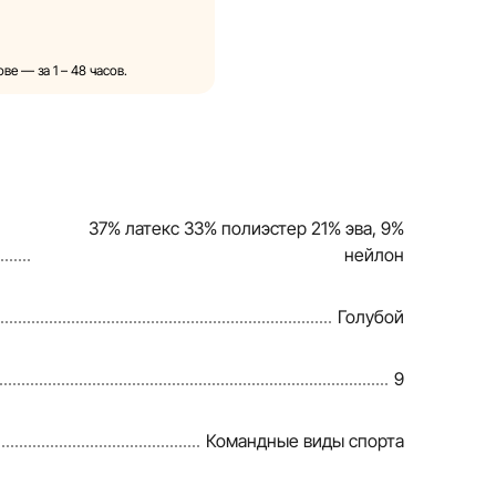
 порядке и без
описания, характеристики
редставленные на сайте,
е — за 1 – 48 часов.
 для иллюстрации. Общая
ьных целях.
ок, подарков, рассрочки и
ndia в одностороннем
37% латекс 33% полиэстер 21% эва, 9%
нейлон
рмацию на сайте, чтобы
ки в кратчайшие
Голубой
9
Командные виды спорта