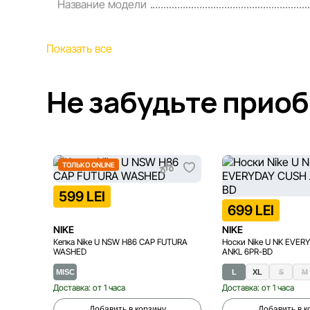
Название модели
Показать все
Не забудьте прио
ТОЛЬКО ONLINE
599 LEI
699 LEI
NIKE
NIKE
Кепка Nike U NSW H86 CAP FUTURA
Носки Nike U NK EVER
WASHED
ANKL 6PR-BD
MISC
L
XL
S
M
Доставка: от 1 часа
Доставка: от 1 часа
Добавить в корзину
Добавить в к