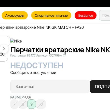
Аксессуары
Спортивное питание
Best price
ерчатки вратарские Nike NK GK MATCH - FA20
Перчатки вратарские Nike NK
Код товара:
824701
Артикул:
CQ7799-447
НЕДОСТУПЕН
Сообщить о поступлении
ПОДПИ
РАЗМЕР
(US)
7
8
9
10