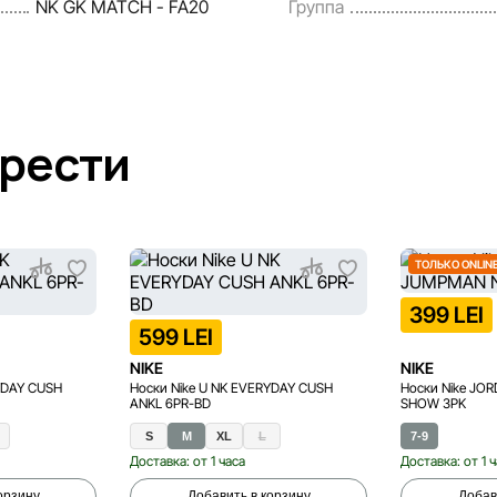
NK GK MATCH - FA20
Группа
брести
ТОЛЬКО ONLIN
399 LEI
599 LEI
NIKE
NIKE
YDAY CUSH
Носки Nike U NK EVERYDAY CUSH
Носки Nike J
ANKL 6PR-BD
SHOW 3PK
S
M
XL
L
7-9
Доставка: от 1 часа
Доставка: от 1 
орзину
Добавить в корзину
Добав