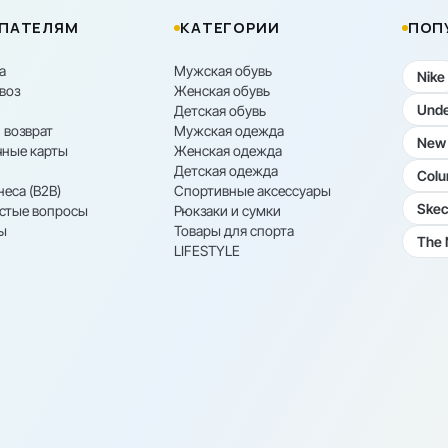
ПАТЕЛЯМ
КАТЕГОРИИ
ПОП
а
Мужская обувь
Nike
воз
Женская обувь
Unde
Детская обувь
 возврат
Мужская одежда
New 
ные карты
Женская одежда
Детская одежда
Colu
неса (B2B)
Спортивные аксессуары
Skec
астые вопросы
Рюкзаки и сумки
ы
Товары для спорта
The 
LIFESTYLE