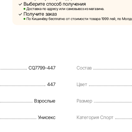
Выберите способ получения
Sportlandia оставляет за собой право в одностороннем
Доставка по адресу или самовывоз из магазина.
предварительного уведомления вносить изменения в 
Получите заказ
и потребительские свойства товаров. Изображения, п
По Кишинёву бесплатно от стоимости товара 1999 лей, по Молдов
являются смоделированными и служат исключительно
информация о товарах предоставляется в ознакомител
Цены на товары, а также условия предоставления скид
кредитования могут быть изменены компанией Sportla
порядке и без предварительного уведомления.
CQ7799-447
Состав
Наша команда регулярно проверяет и обновляет инфо
своевременно выявлять и исправлять возможные ошиб
447
Цвет
разумные сроки.
Взрослые
Размер
Унисекс
Категория Спорт