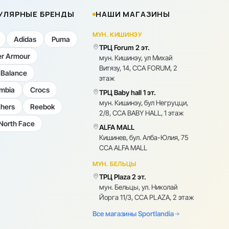
УЛЯРНЫЕ БРЕНДЫ
НАШИ МАГАЗИНЫ
МУН. КИШИНЭУ
Adidas
Puma
ТРЦ Forum 2 эт.
r Armour
мун. Кишинэу, ул Михай
Витязу, 14, CCA FORUM, 2
Balance
этаж
mbia
Crocs
ТРЦ Baby hall 1 эт.
мун. Кишинэу, бул Негруцци,
hers
Reebok
2/8, CCA BABY HALL, 1 этаж
North Face
ALFA MALL
Кишинев, бул. Алба-Юлия, 75
CCA ALFA MALL
МУН. БЕЛЬЦЫ
ТРЦ Plaza 2 эт.
мун. Бельцы, ул. Николай
Йорга 11/3, CCA PLAZA, 2 этаж
Все магазины Sportlandia