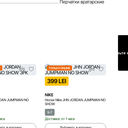
Перчатки вратарские
Оставьте 
E
ТОЛЬКО ONLINE
ТОЛЬК
399 LEI
499
NIKE
NIKE
ORDAN JUMPMAN NO
Носки Nike JHN JORDAN JUMPMAN NO
Носки N
SHOW
5-7
12-16
8
часа
Доставка: от 1 часа
Доставка
ить в корзину
Добавить в корзину