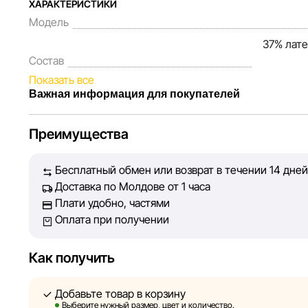
ХАРАКТЕРИСТИКИ
Модель
37% лате
Состав
Показать все
Важная информация для покупателей
Мы, команда сети магазинов Sportlandia, ценим довер
Преимущества
Каждый день мы работаем над тем, чтобы информация 
представленная на сайте, была максимально полной, 
Бесплатный обмен или возврат в течении 14 дней
Наша цель — обеспечить вас достоверной информацие
Доставка по Молдове от 1 часа
принять лучшее решение о покупке.
Плати удобно, частями
Оплата при получении
Однако, несмотря на постоянный контроль, Sportlandi
абсолютную точность всех данных, размещённых на с
технических ошибок или сбоев. Мы также не отвечаем
Как получить
актуальность информации на сторонних ресурсах, ссы
быть размещены на нашем сайте.
Добавьте товар в корзину
Выберите нужный размер, цвет и количество.