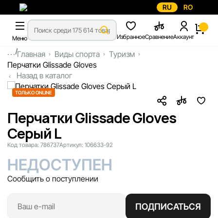
RU
RO
Избранное
Сравнение
Аккаунт
Меню
...
Главная
Виды спорта
Туризм
Перчатки Glissade Gloves
Назад в каталог
ТОЛЬКО ONLINE
Перчатки Glissade Gloves
Серый L
Код товара:
786737
Артикул:
106633-92
НЕДОСТУПЕН
Сообщить о поступлении
ПОДПИСАТЬСЯ