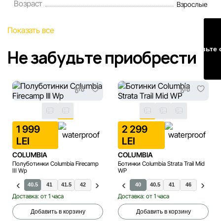
порядке и без предварительного уведомления.
Возраст
Взрослые
Наша команда регулярно проверяет и обновляет
Показать все
информацию на сайте, чтобы своевременно выявлять и
исправлять возможные ошибки в кратчайшие разумные
Оставьте 
Не забудьте приобрести
сроки.
1 999
2 299
LEI
LEI
COLUMBIA
COLUMBIA
Полуботинки Columbia Firecamp
Ботинки Columbia Strata Trail Mid
III Wp
WP
40.5
41
41.5
42
36
36.5
37
40
37.5
40.5
38
41
38.5
46
39
41.5
30-32
39.
Доставка: от 1 часа
Доставка: от 1 часа
Добавить в корзину
Добавить в корзину