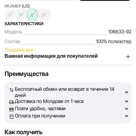
РАЗМЕР
(US)
S
M
L
XL
ХАРАКТЕРИСТИКИ
Модель
106633-92
Состав
100% полиэстер
Показать все
Важная информация для покупателей
Мы, команда сети магазинов Sportlandia, ценим доверие
Преимущества
наших покупателей. Каждый день мы работаем над тем,
чтобы информация о товарах и услугах, представленная
Бесплатный обмен или возврат в течении 14
на сайте, была максимально полной, объективной и
дней
актуальной. Наша цель — обеспечить вас достоверной
Доставка по Молдове от 1 часа
информацией, чтобы вы смогли принять лучшее
Плати удобно, частями
решение о покупке.
Оплата при получении
Однако, несмотря на постоянный контроль, Sportlandia
Как получить
не может гарантировать абсолютную точность всех