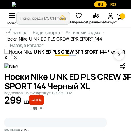
RU
RO
Избранное
Сравнение
Аккаунт
Меню
...
Главная
Виды спорта
Активный отдых
Носки Nike U NK ED PLS CREW 3PR SPORT 144
Назад в каталог
Носки Nike U NK ED PLS CREW 3
SPORT 144 Черный XL
Код товара:
1169828
Артикул:
HJ9339-902
299
-40%
LEI
499
LEI
РАЗМЕР
(US)