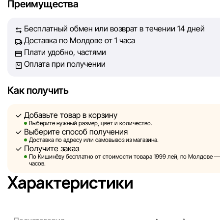
Преимущества
обеспечить вас достоверной информацией, чтобы вы смог
принять лучшее решение о покупке.
Бесплатный обмен или возврат в течении 14 дней
Доставка по Молдове от 1 часа
Однако, несмотря на постоянный контроль, Sportlandia не
Плати удобно, частями
гарантировать абсолютную точность всех данных, размещ
Оплата при получении
сайте, ввиду возможных технических ошибок или сбоев. 
не отвечаем за содержание и актуальность информации н
сторонних ресурсах, ссылки на которые могут быть разм
Как получить
нашем сайте.
Добавьте товар в корзину
Sportlandia оставляет за собой право в одностороннем по
Выберите нужный размер, цвет и количество.
Выберите способ получения
без предварительного уведомления вносить изменения в 
Доставка по адресу или самовывоз из магазина.
характеристики и потребительские свойства товаров.
Получите заказ
По Кишинёву бесплатно от стоимости товара 1999 лей, по Молдове — з
Изображения, представленные на сайте, являются
часов.
смоделированными и служат исключительно для иллюстр
Характеристики
Общая информация о товарах предоставляется в ознаком
целях.
Цены на товары, а также условия предоставления скидок,