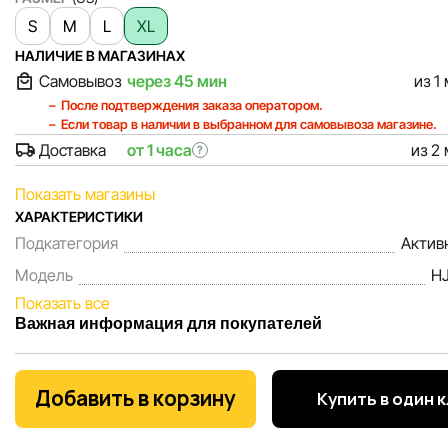
S
M
L
XL
НАЛИЧИЕ В МАГАЗИНАХ
Самовывоз
через 45 мин
из 1
После подтверждения заказа оператором.
Если товар в наличии в выбранном для самовывоза магазине.
Доставка
от 1 часа
из 2
?
Показать магазины
ХАРАКТЕРИСТИКИ
Подкатегория
Актив
Модель
H
Показать все
Важная информация для покупателей
Мы, команда сети магазинов Sportlandia, ценим доверие 
покупателей. Каждый день мы работаем над тем, чтобы
Добавить в корзину
Купить в один 
информация о товарах и услугах, представленная на сайте
максимально полной, объективной и актуальной. Наша ц