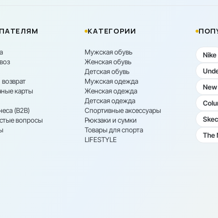
ПАТЕЛЯМ
КАТЕГОРИИ
ПОП
а
Мужская обувь
Nike
воз
Женская обувь
Unde
Детская обувь
 возврат
Мужская одежда
New 
ные карты
Женская одежда
Детская одежда
Colu
неса (B2B)
Спортивные аксессуары
Skec
астые вопросы
Рюкзаки и сумки
ы
Товары для спорта
The 
LIFESTYLE