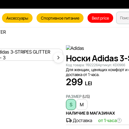
Аксессуары
Спортивное питание
Best price
TER
Носки Adidas 3
Код товара:
1192226
Артикул:
KD0966
Для женщин, ценящих комфорт и с
доставка от 1 часа.
299
LEI
РАЗМЕР
(US)
S
M
НАЛИЧИЕ В МАГАЗИНАХ
Доставка
от 1 часа
?