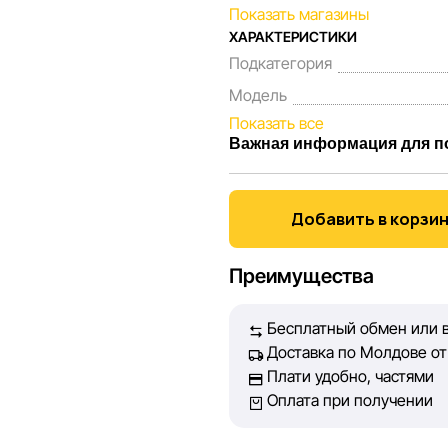
Показать магазины
ХАРАКТЕРИСТИКИ
Подкатегория
Модель
Показать все
Важная информация для п
Мы, команда сети магазинов 
Каждый день мы работаем над
Добавить в корзи
представленная на сайте, бы
Наша цель — обеспечить вас
Преимущества
принять лучшее решение о п
Бесплатный обмен или в
Однако, несмотря на постоян
Доставка по Молдове от 
абсолютную точность всех д
Плати удобно, частями
технических ошибок или сбое
Оплата при получении
актуальность информации на 
быть размещены на нашем са