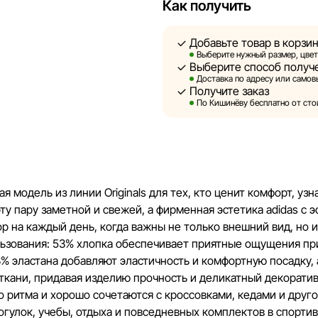
Как получить
Sportlandia оставляет за соб
предварительного уведомлен
Добавьте товар в корзи
и потребительские свойства 
Выберите нужный размер, цвет
Выберите способ получ
являются смоделированными 
Доставка по адресу или самовы
информация о товарах предос
Получите заказ
По Кишинёву бесплатно от стои
Цены на товары, а также усл
кредитования могут быть изм
порядке и без предваритель
Наша команда регулярно про
я модель из линии Originals для тех, кто ценит комфорт, уз
своевременно выявлять и ис
эту пару заметной и свежей, а фирменная эстетика adidas с
разумные сроки.
 на каждый день, когда важны не только внешний вид, но и 
ьзования: 53% хлопка обеспечивает приятные ощущения при
% эластана добавляют эластичность и комфортную посадку, 
ткани, придавая изделию прочность и деликатный декорати
го ритма и хорошо сочетаются с кроссовками, кедами и друг
гулок, учебы, отдыха и повседневных комплектов в спортив