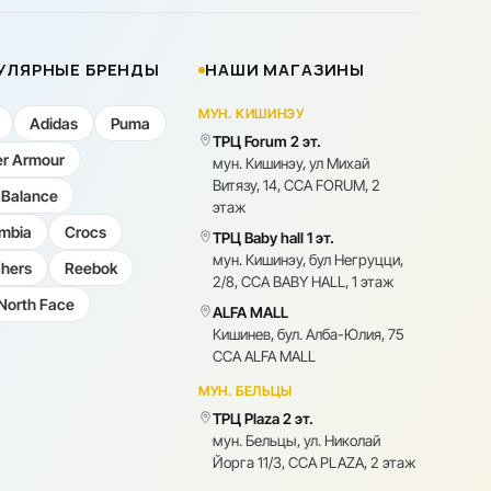
УЛЯРНЫЕ БРЕНДЫ
НАШИ МАГАЗИНЫ
МУН. КИШИНЭУ
Adidas
Puma
ТРЦ Forum 2 эт.
r Armour
мун. Кишинэу, ул Михай
Витязу, 14, CCA FORUM, 2
Balance
этаж
mbia
Crocs
ТРЦ Baby hall 1 эт.
мун. Кишинэу, бул Негруцци,
hers
Reebok
2/8, CCA BABY HALL, 1 этаж
North Face
ALFA MALL
Кишинев, бул. Алба-Юлия, 75
CCA ALFA MALL
МУН. БЕЛЬЦЫ
ТРЦ Plaza 2 эт.
мун. Бельцы, ул. Николай
Йорга 11/3, CCA PLAZA, 2 этаж