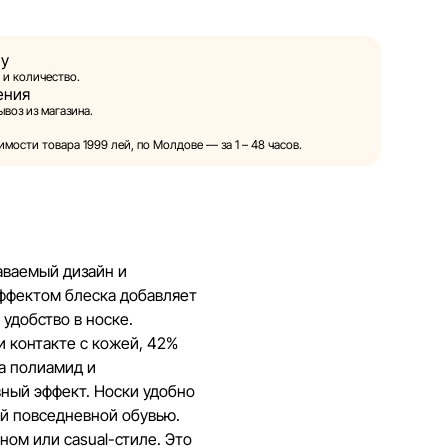
ой право в одностороннем порядке и без
ия вносить изменения в описания, характеристики
ну
товаров. Изображения, представленные на сайте,
 и количество.
ения
и служат исключительно для иллюстрации. Общая
воз из магазина.
тавляется в ознакомительных целях.
мости товара 1999 лей, по Молдове — за 1 – 48 часов.
овия предоставления скидок, подарков, рассрочки и
енены компанией Sportlandia в одностороннем
ного уведомления.
веряет и обновляет информацию на сайте, чтобы
наваемый дизайн и
правлять возможные ошибки в кратчайшие
 эффектом блеска добавляет
удобство в носке.
 контакте с кожей, 42%
а полиамид и
вный эффект. Носки удобно
ой повседневной обувью.
ном или casual-стиле. Это