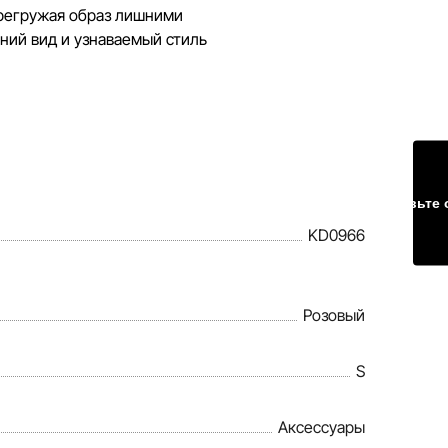
перегружая образ лишними
шний вид и узнаваемый стиль
Оставьте 
KD0966
Розовый
S
Аксессуары