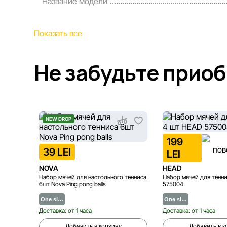
Название модели
Показать все
Не забудьте прио
NEW DROP
199
39 LEI
LEI
NOVA
HEAD
Набор мячей для настольного тенниса
Набор мячей для тенн
6шт Nova Ping pong balls
575004
One si…
One si…
Доставка: от 1 часа
Доставка: от 1 часа
Добавить в корзину
Добавить в к