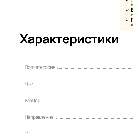
Sport
предв
и пот
являю
Характеристики
инфор
Цены 
креди
Подкатегория
поряд
Наша 
Цвет
своев
разум
Размер
Направление