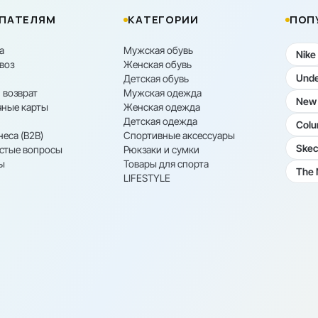
ПАТЕЛЯМ
КАТЕГОРИИ
ПОП
а
Мужская обувь
Nike
воз
Женская обувь
Unde
Детская обувь
 возврат
Мужская одежда
New 
ные карты
Женская одежда
Детская одежда
Colu
неса (B2B)
Спортивные аксессуары
Skec
астые вопросы
Рюкзаки и сумки
ы
Товары для спорта
The 
LIFESTYLE