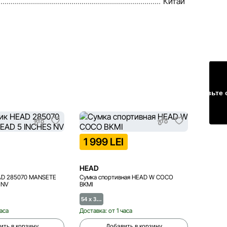
Китай
Оставьте 
ТОЛЬК
1 999 LEI
4 59
HEAD
HEAD
AD 285070 MANSETE
Сумка спортивная HEAD W COCO
Ракетка
 NV
BKMI
SPEED 
54 x 3…
Lungi
часа
Доставка: от 1 часа
Доставка
ить в корзину
Добавить в корзину