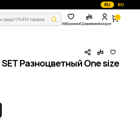
RU
RO
Избранное
Сравнение
Аккаунт
 SET Разноцветный One size