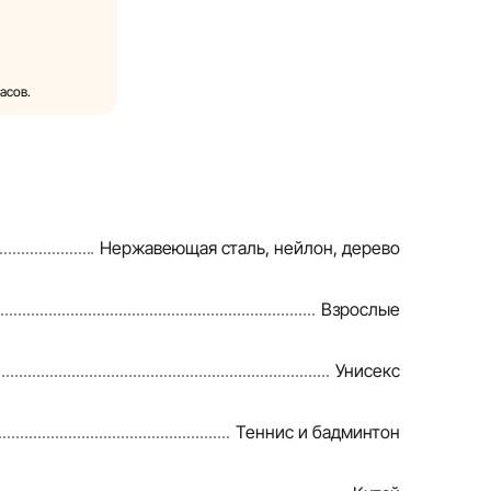
без
арактеристики
ые на сайте,
асов.
трации. Общая
.
в, рассрочки и
остороннем
Нержавеющая сталь, нейлон, дерево
айте, чтобы
Взрослые
айшие
Унисекс
Теннис и бадминтон