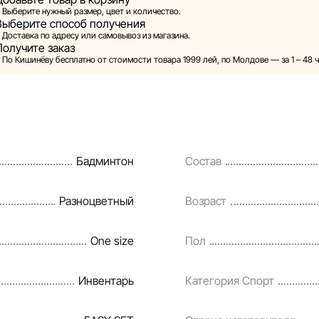
Выберите нужный размер, цвет и количество.
Выберите способ получения
landia оставляет за собой право в одностороннем порядке и 
Доставка по адресу или самовывоз из магазина.
арительного уведомления вносить изменения в описания, х
Получите заказ
ребительские свойства товаров. Изображения, представленн
По Кишинёву бесплатно от стоимости товара 1999 лей, по Молдове — за 1 – 48 ч
тся смоделированными и служат исключительно для иллюс
мация о товарах предоставляется в ознакомительных целях
на товары, а также условия предоставления скидок, подарко
тования могут быть изменены компанией Sportlandia в одн
Бадминтон
Состав
ке и без предварительного уведомления.
команда регулярно проверяет и обновляет информацию на с
Разноцветный
Возраст
ременно выявлять и исправлять возможные ошибки в кратч
ные сроки.
One size
Пол
Инвентарь
Категория Спорт