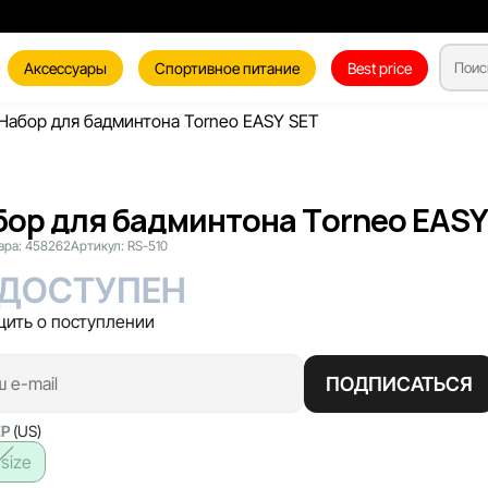
Аксессуары
Спортивное питание
Best price
Набор для бадминтона Torneo EASY SET
бор для бадминтона Torneo EASY
ара:
458262
Артикул:
RS-510
ДОСТУПЕН
ить о поступлении
ПОДПИСАТЬСЯ
ЕР
(US)
size