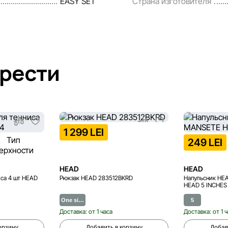
EASY SET
Страна изготовителя
брести
1 299 LEI
249 LEI
HEAD
HEAD
иса 4 шт HEAD
Рюкзак HEAD 283512BKRD
Напульсник HE
HEAD 5 INCHES
One si…
5
Доставка: от 1 часа
Доставка: от 1 
орзину
Добавить в корзину
Добав