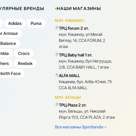
УЛЯРНЫЕ БРЕНДЫ
НАШИ МАГАЗИНЫ
МУН. КИШИНЭУ
Adidas
Puma
ТРЦ Forum 2 эт.
r Armour
мун. Кишинэу, ул Михай
Витязу, 14, CCA FORUM, 2
Balance
этаж
mbia
Crocs
ТРЦ Baby hall 1 эт.
мун. Кишинэу, бул Негруцци,
hers
Reebok
2/8, CCA BABY HALL, 1 этаж
North Face
ALFA MALL
Кишинев, бул. Алба-Юлия, 75
CCA ALFA MALL
МУН. БЕЛЬЦЫ
ТРЦ Plaza 2 эт.
мун. Бельцы, ул. Николай
Йорга 11/3, CCA PLAZA, 2 этаж
Все магазины Sportlandia