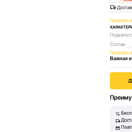
Достав
Показать 
ХАРАКТЕР
Подкатег
Состав
Показать 
Важная и
Мы, коман
Каждый де
Д
представл
Наша цель
Преиму
принять л
Бесп
Однако, н
Дост
абсолютну
Плат
техническ