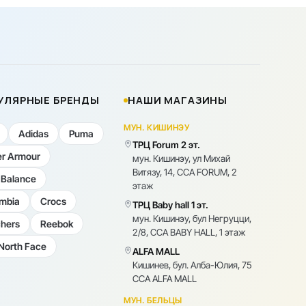
УЛЯРНЫЕ БРЕНДЫ
НАШИ МАГАЗИНЫ
МУН. КИШИНЭУ
Adidas
Puma
ТРЦ Forum 2 эт.
r Armour
мун. Кишинэу, ул Михай
Витязу, 14, CCA FORUM, 2
Balance
этаж
mbia
Crocs
ТРЦ Baby hall 1 эт.
мун. Кишинэу, бул Негруцци,
hers
Reebok
2/8, CCA BABY HALL, 1 этаж
North Face
ALFA MALL
Кишинев, бул. Алба-Юлия, 75
CCA ALFA MALL
МУН. БЕЛЬЦЫ