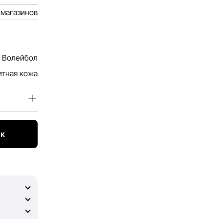
 магазинов
Волейбол
итная кожа
телей.
угах,
ик
ктуальной.
огли
нтировать
можных
 и