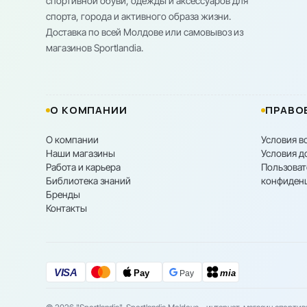
спортивной обуви, одежды и аксессуаров для
спорта, города и активного образа жизни.
Доставка по всей Молдове или самовывоз из
магазинов Sportlandia.
О КОМПАНИИ
ПРАВО
О компании
Условия в
Наши магазины
Условия д
Работа и карьера
Пользоват
Библиотека знаний
конфиден
Бренды
Контакты
VISA
Pay
mia
Pay