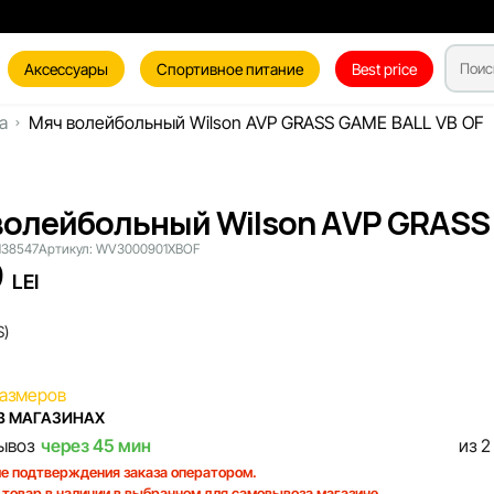
Аксессуары
Спортивное питание
Best price
а
Мяч волейбольный Wilson AVP GRASS GAME BALL VB OF
волейбольный Wilson AVP GRASS 
138547
Артикул:
WV3000901XBOF
9
LEI
S)
размеров
В МАГАЗИНАХ
ывоз
через 45 мин
из 2
е подтверждения заказа оператором.
 товар в наличии в выбранном для самовывоза магазине.