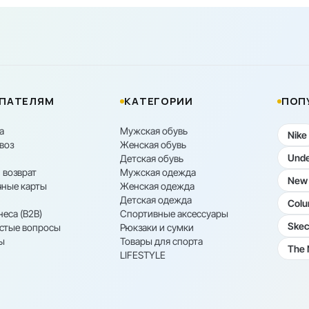
ПАТЕЛЯМ
КАТЕГОРИИ
ПОП
а
Мужская обувь
Nike
воз
Женская обувь
Unde
Детская обувь
 возврат
Мужская одежда
New 
ные карты
Женская одежда
Детская одежда
Colu
неса (B2B)
Спортивные аксессуары
Skec
астые вопросы
Рюкзаки и сумки
ы
Товары для спорта
The 
LIFESTYLE