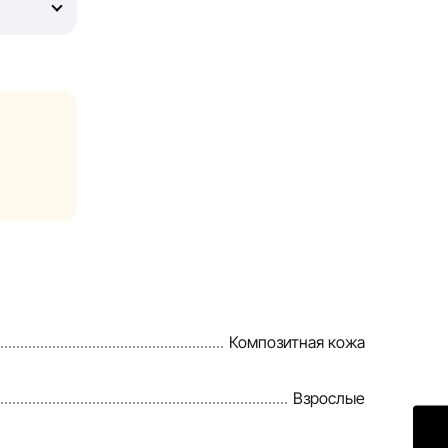
могут
теристики
а сайте,
ии. Общая
ассрочки и
роннем
, чтобы
Композитная кожа
е
Взрослые