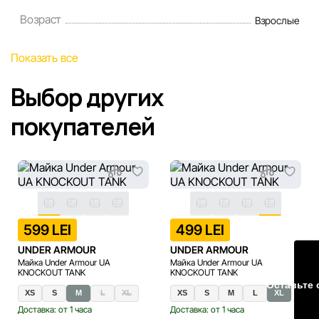
порядке и без предварительного уведомления.
Возраст
Взрослые
Наша команда регулярно проверяет и обновляет
Показать все
информацию на сайте, чтобы своевременно выявлять и
исправлять возможные ошибки в кратчайшие разумные
Выбор других
сроки.
покупателей
599 LEI
499 LEI
UNDER ARMOUR
UNDER ARMOUR
Майка Under Armour UA
Майка Under Armour UA
KNOCKOUT TANK
KNOCKOUT TANK
Оставьте 
XS
S
M
L
XL
XS
S
M
L
XL
Доставка: от 1 часа
Доставка: от 1 часа