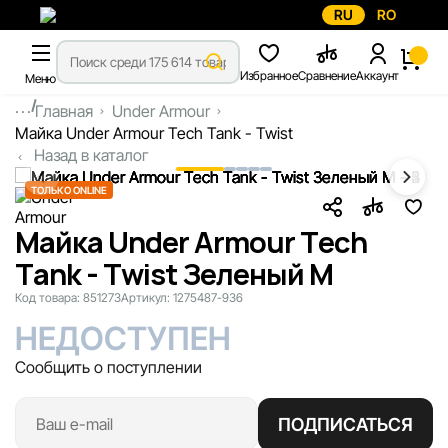
RU
RO
Избранное
Сравнение
Аккаунт
Меню
...
Главная
Under Armour
Майка Under Armour Tech Tank - Twist
Назад в каталог
ТОЛЬКО ONLINE
Майка Under Armour Tech
Tank - Twist Зеленый M
Код товара:
851273
Артикул:
1275487-936
НЕДОСТУПЕН
Сообщить о поступлении
ПОДПИСАТЬСЯ