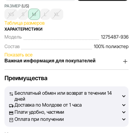
РАЗМЕР
(US)
XS
S
M
L
XL
Таблица размеров
ХАРАКТЕРИСТИКИ
Модель
1275487-936
Состав
100% полиэстер
Показать все
Важная информация для покупателей
Мы, команда сети магазинов Sportlandia, ценим доверие
Преимущества
наших покупателей. Каждый день мы работаем над тем,
чтобы информация о товарах и услугах, представленная
Бесплатный обмен или возврат в течении 14
на сайте, была максимально полной, объективной и
дней
актуальной. Наша цель — обеспечить вас достоверной
Доставка по Молдове от 1 часа
информацией, чтобы вы смогли принять лучшее
Плати удобно, частями
решение о покупке.
Оплата при получении
Однако, несмотря на постоянный контроль, Sportlandia