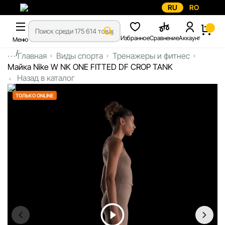
RU
RO
Избранное
Сравнение
Аккаунт
Меню
...
Главная
Виды спорта
Тренажеры и фитнес
Майка Nike W NK ONE FITTED DF CROP TANK
Назад в каталог
ТОЛЬКО ONLINE