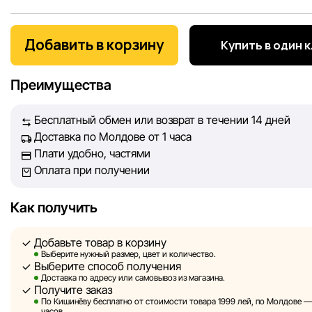
Мы, команда сети магазинов Sportlandia, ценим доверие 
покупателей. Каждый день мы работаем над тем, чтобы
Добавить в корзину
Купить в один 
информация о товарах и услугах, представленная на сайте
максимально полной, объективной и актуальной. Наша ц
Преимущества
обеспечить вас достоверной информацией, чтобы вы смог
принять лучшее решение о покупке.
Бесплатный обмен или возврат в течении 14 дней
Доставка по Молдове от 1 часа
Однако, несмотря на постоянный контроль, Sportlandia не
Плати удобно, частями
гарантировать абсолютную точность всех данных, размещ
Оплата при получении
сайте, ввиду возможных технических ошибок или сбоев. 
не отвечаем за содержание и актуальность информации н
сторонних ресурсах, ссылки на которые могут быть разм
Как получить
нашем сайте.
Добавьте товар в корзину
Sportlandia оставляет за собой право в одностороннем по
Выберите нужный размер, цвет и количество.
Выберите способ получения
без предварительного уведомления вносить изменения в 
Доставка по адресу или самовывоз из магазина.
характеристики и потребительские свойства товаров.
Получите заказ
По Кишинёву бесплатно от стоимости товара 1999 лей, по Молдове — з
Изображения, представленные на сайте, являются
часов.