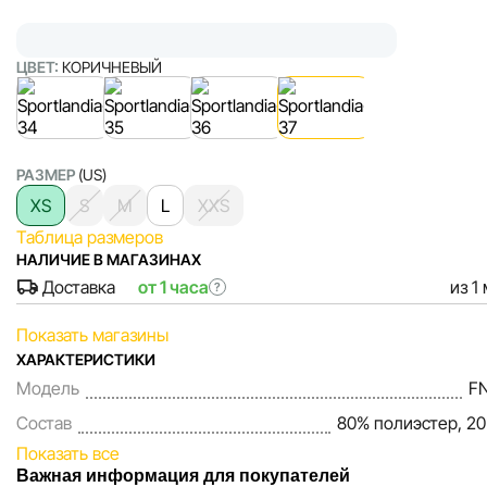
ЦВЕТ:
КОРИЧНЕВЫЙ
РАЗМЕР
(US)
XS
S
M
L
XXS
Таблица размеров
НАЛИЧИЕ В МАГАЗИНАХ
Доставка
от 1 часа
из 1
?
Показать магазины
ХАРАКТЕРИСТИКИ
Модель
F
Состав
80% полиэстер, 20
Показать все
Важная информация для покупателей