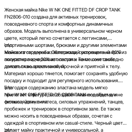
Женская майка Nike W NK ONE FITTED DF CROP TANK
Цены на товары, а также условия предоставления скидок,
FN2806-010 создана для активных тренировок,
подарков, рассрочки и кредитования могут быть изменен
повседневного спорта и комфортных динамичных
компанией Sportlandia в одностороннем порядке и без
образов. Модель выполнена в универсальном черном
предварительного уведомления.
цвете, который легко сочетается с леггинсами,
спортивными шортами, брюками и другими элементами
\n\n
Наша команда регулярно проверяет и обновляет информа
женского гардероба. Облегающий укороченный крой
Майка изготовлена из материала, состоящего на 80% из
сайте, чтобы своевременно выявлять и исправлять возмо
аккуратно подчеркивает силуэт и не мешает свободно
полиэстера и на 20% из эластана. Такое сочетание
ошибки в кратчайшие разумные сроки.
двигаться во время занятий.
делает ткань эластичной, прочной и приятной к телу.
Материал хорошо тянется, помогает сохранять удобную
посадку и подходит для регулярного использования.
Благодаря содержанию эластана модель мягко
\n\n
прилегает к фигуре, не создавая лишнего объема и не
Nike W NK ONE FITTED DF CROP TANK подойдет для
сковывая движения.
фитнеса, йоги, пилатеса, силовых упражнений, танцев,
пробежек и тренировок в спортивном зале. Ее также
можно носить в повседневных образах, сочетая с
одеждой в спортивном или casual-стиле. Черный цвет
делает майку практичной и универсальной, а
\n\n