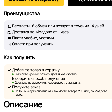
информация о товарах и услугах, представленная на сайте
максимально полной, объективной и актуальной. Наша ц
Преимущества
обеспечить вас достоверной информацией, чтобы вы смог
принять лучшее решение о покупке.
Бесплатный обмен или возврат в течении 14 дней
Доставка по Молдове от 1 часа
Однако, несмотря на постоянный контроль, Sportlandia не
Плати удобно, частями
гарантировать абсолютную точность всех данных, размещ
Оплата при получении
сайте, ввиду возможных технических ошибок или сбоев. 
не отвечаем за содержание и актуальность информации н
сторонних ресурсах, ссылки на которые могут быть разм
Как получить
нашем сайте.
Добавьте товар в корзину
Sportlandia оставляет за собой право в одностороннем по
Выберите нужный размер, цвет и количество.
Выберите способ получения
без предварительного уведомления вносить изменения в 
Доставка по адресу или самовывоз из магазина.
характеристики и потребительские свойства товаров.
Получите заказ
По Кишинёву бесплатно от стоимости товара 299 лей, по Молдове — з
Изображения, представленные на сайте, являются
часов.
смоделированными и служат исключительно для иллюстр
Описание
Общая информация о товарах предоставляется в ознаком
целях.