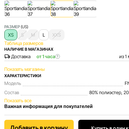
РАЗМЕР
(US)
XS
S
M
L
XXS
Таблица размеров
НАЛИЧИЕ В МАГАЗИНАХ
Доставка
от 1 часа
из 1
?
Показать магазины
ХАРАКТЕРИСТИКИ
Модель
F
Состав
80% полиэстер, 20
Показать все
Важная информация для покупателей
Мы, команда сети магазинов Sportlandia, ценим доверие 
покупателей. Каждый день мы работаем над тем, чтобы
Добавить в корзину
Купить в один 