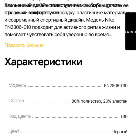
лаконичный дизайн позволяет легко комбинировать ее
Эта женская майка станет удачным выбором для тех,
с разными комплектами.
кто ценит комфортную посадку, эластичные материалы
и современный спортивный дизайн. Модель Nike
FN2806-010 подходит для активного ритма жизни и
Оставьте 
помогает чувствовать себя уверенно во время
тренировок и отдыха.
Показать больше
Характеристики
Модель
FN2806-010
Состав
80% полиэстер, 20% эластан
Код цвета
010
Цвет
Черный