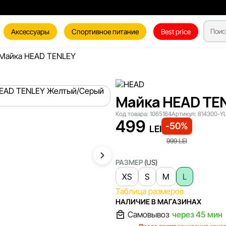
Аксессуары
Спортивное питание
Best price
Майка HEAD TENLEY
Майка HEAD TE
Код товара:
1065184
Артикул:
814300-Y
499
-50%
LEI
999
LEI
РАЗМЕР
(US)
XS
S
M
L
Таблица размеров
НАЛИЧИЕ В МАГАЗИНАХ
Самовывоз
через 45 мин