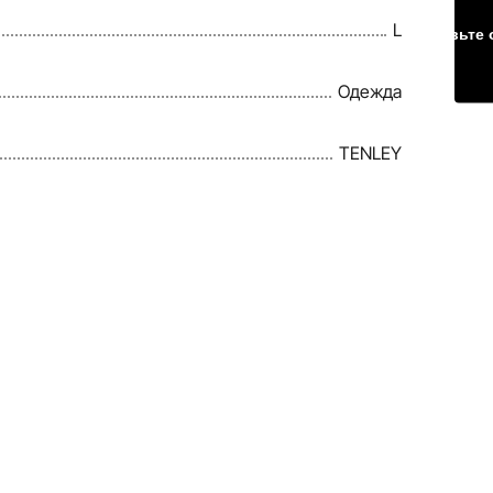
L
Оставьте 
Одежда
TENLEY