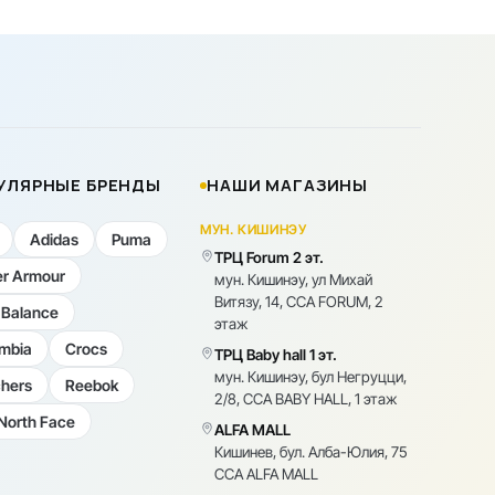
УЛЯРНЫЕ БРЕНДЫ
НАШИ МАГАЗИНЫ
МУН. КИШИНЭУ
Adidas
Puma
ТРЦ Forum 2 эт.
r Armour
мун. Кишинэу, ул Михай
Витязу, 14, CCA FORUM, 2
Balance
этаж
mbia
Crocs
ТРЦ Baby hall 1 эт.
мун. Кишинэу, бул Негруцци,
hers
Reebok
2/8, CCA BABY HALL, 1 этаж
North Face
ALFA MALL
Кишинев, бул. Алба-Юлия, 75
CCA ALFA MALL