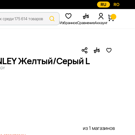
RU
RO
Избранное
Сравнение
Аккаунт
NLEY Желтый/Серый L
LGY
из 1 магазинов