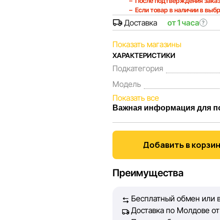
После подтверждения заказ
Если товар в наличии в выб
Доставка
от 1 часа
?
Показать магазины
ХАРАКТЕРИСТИКИ
Подкатегория
Модель
Показать все
Важная информация для п
Мы, команда сети магазинов 
Каждый день мы работаем над
Добавить в корзи
представленная на сайте, бы
Наша цель — обеспечить вас
Преимущества
принять лучшее решение о п
Бесплатный обмен или в
Однако, несмотря на постоян
Доставка по Молдове от 
абсолютную точность всех д