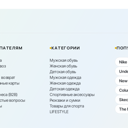
ПАТЕЛЯМ
КАТЕГОРИИ
ПОП
а
Мужская обувь
Nike
воз
Женская обувь
Unde
Детская обувь
 возврат
Мужская одежда
New 
ные карты
Женская одежда
Детская одежда
Colu
неса (B2B)
Спортивные аксессуары
Skec
астые вопросы
Рюкзаки и сумки
ы
Товары для спорта
The 
LIFESTYLE