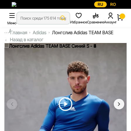
RU
RO
Избранное
Сравнение
Аккаунт
Меню
...
Главная
Adidas
Лонгслив Adidas TEAM BASE
Назад в каталог