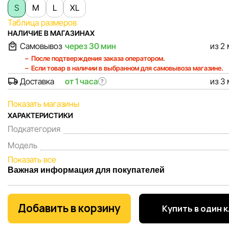
S
M
L
XL
Таблица размеров
НАЛИЧИЕ В МАГАЗИНАХ
Самовывоз
через 30 мин
из 2
После подтверждения заказа оператором.
Если товар в наличии в выбранном для самовывоза магазине.
Доставка
от 1 часа
из 3
?
Показать магазины
ХАРАКТЕРИСТИКИ
Подкатегория
Модель
Показать все
Важная информация для покупателей
Мы, команда сети магазинов Sportlandia, ценим доверие 
покупателей. Каждый день мы работаем над тем, чтобы
Добавить в корзину
Купить в один 
информация о товарах и услугах, представленная на сайте
максимально полной, объективной и актуальной. Наша ц