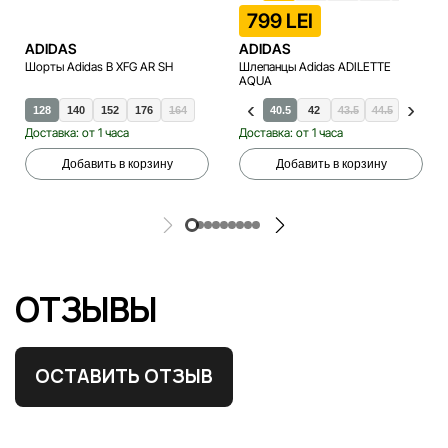
799 LEI
ADIDAS
ADIDAS
Шорты Adidas B XFG AR SH
Шлепанцы Adidas ADILETTE
AQUA
128
140
152
176
164
40.5
42
43.5
44.5
46
4
Доставка: от 1 часа
Доставка: от 1 часа
Добавить в корзину
Добавить в корзину
ОТЗЫВЫ
ОСТАВИТЬ ОТЗЫВ