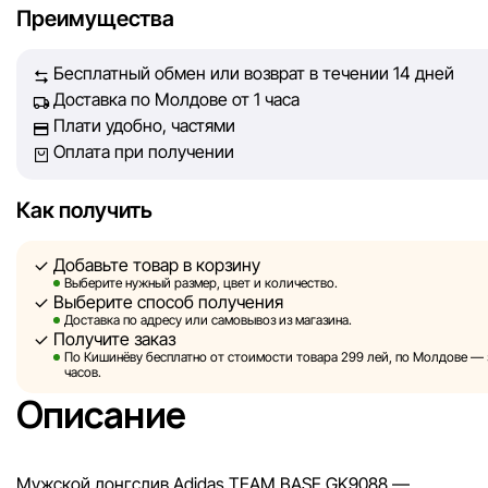
Преимущества
обеспечить вас достоверной информацией, чтобы вы смог
принять лучшее решение о покупке.
Бесплатный обмен или возврат в течении 14 дней
Доставка по Молдове от 1 часа
Однако, несмотря на постоянный контроль, Sportlandia не
Плати удобно, частями
гарантировать абсолютную точность всех данных, размещ
Оплата при получении
сайте, ввиду возможных технических ошибок или сбоев. 
не отвечаем за содержание и актуальность информации н
сторонних ресурсах, ссылки на которые могут быть разм
Как получить
нашем сайте.
Добавьте товар в корзину
Sportlandia оставляет за собой право в одностороннем по
Выберите нужный размер, цвет и количество.
Выберите способ получения
без предварительного уведомления вносить изменения в 
Доставка по адресу или самовывоз из магазина.
характеристики и потребительские свойства товаров.
Получите заказ
По Кишинёву бесплатно от стоимости товара 299 лей, по Молдове — з
Изображения, представленные на сайте, являются
часов.
смоделированными и служат исключительно для иллюстр
Описание
Общая информация о товарах предоставляется в ознаком
целях.
Мужской лонгслив Adidas TEAM BASE GK9088 —