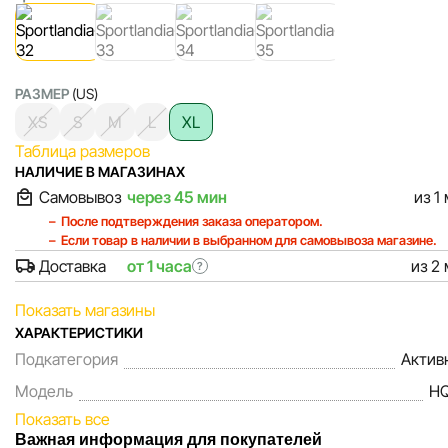
РАЗМЕР
(US)
XS
S
M
L
XL
Таблица размеров
НАЛИЧИЕ В МАГАЗИНАХ
Самовывоз
через 45 мин
из 1
После подтверждения заказа оператором.
Если товар в наличии в выбранном для самовывоза магазине.
Доставка
от 1 часа
из 2
?
Показать магазины
ХАРАКТЕРИСТИКИ
Подкатегория
Актив
Модель
HQ
Показать все
Важная информация для покупателей