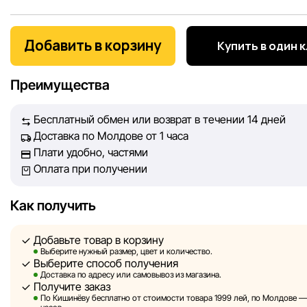
Мы, команда сети магазинов Sportlandia, ценим доверие 
покупателей. Каждый день мы работаем над тем, чтобы
Добавить в корзину
Купить в один 
информация о товарах и услугах, представленная на сайте
максимально полной, объективной и актуальной. Наша ц
Преимущества
обеспечить вас достоверной информацией, чтобы вы смог
принять лучшее решение о покупке.
Бесплатный обмен или возврат в течении 14 дней
Доставка по Молдове от 1 часа
Однако, несмотря на постоянный контроль, Sportlandia не
Плати удобно, частями
гарантировать абсолютную точность всех данных, размещ
Оплата при получении
сайте, ввиду возможных технических ошибок или сбоев. 
не отвечаем за содержание и актуальность информации н
сторонних ресурсах, ссылки на которые могут быть разм
Как получить
нашем сайте.
Добавьте товар в корзину
Sportlandia оставляет за собой право в одностороннем по
Выберите нужный размер, цвет и количество.
Выберите способ получения
без предварительного уведомления вносить изменения в 
Доставка по адресу или самовывоз из магазина.
характеристики и потребительские свойства товаров.
Получите заказ
По Кишинёву бесплатно от стоимости товара 1999 лей, по Молдове — з
Изображения, представленные на сайте, являются