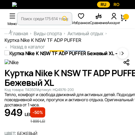
RU
RO
Избранное
Сравнение
Аккаунт
Меню
...
Главная
Виды спорта
Активный отдых
Куртка Nike K NSW TF ADP PUFFER
Назад в каталог
Куртка Nike K NSW TF ADP PUFF
Бежевый XL
Код товара:
1143501
Артикул:
HQ4976-200
Тепло, комфорт и свобода движений для активных детей. Подходит
повседневной носки, прогулок и активного отдыха. Оригинальный 
доставка от 1 часа.
949
-50%
LEI
1 899
LEI
ЦВЕТ:
БЕЖЕВЫЙ