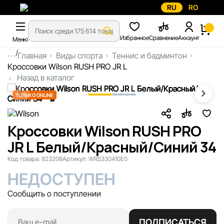
RU
RO
Избранное
Сравнение
Аккаунт
Меню
...
Главная
Виды спорта
Теннис и бадминтон
Кроссовки Wilson RUSH PRO JR L
Назад в каталог
ТОЛЬКО ONLINE
Кроссовки Wilson RUSH PRO
JR L Белый/Красный/Синий 34
Код товара:
923208
Артикул:
WRS330410E0
НЕДОСТУПЕН
Сообщить о поступлении
ПОДПИСАТЬСЯ