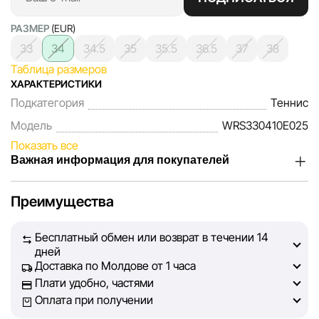
РАЗМЕР
(EUR)
33
34
34.5
35
35.5
36.5
37
38
Таблица размеров
ХАРАКТЕРИСТИКИ
Подкатегория
Теннис
Модель
WRS330410E025
Показать все
Важная информация для покупателей
Мы, команда сети магазинов Sportlandia, ценим доверие
Преимущества
наших покупателей. Каждый день мы работаем над тем,
чтобы информация о товарах и услугах, представленная
Бесплатный обмен или возврат в течении 14
на сайте, была максимально полной, объективной и
дней
актуальной. Наша цель — обеспечить вас достоверной
Доставка по Молдове от 1 часа
информацией, чтобы вы смогли принять лучшее
Плати удобно, частями
решение о покупке.
Оплата при получении