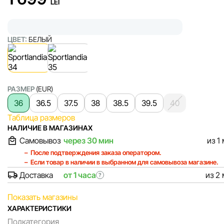
LEI
ЦВЕТ:
БЕЛЫЙ
РАЗМЕР
(EUR)
36
36.5
37.5
38
38.5
39.5
40
Таблица размеров
НАЛИЧИЕ В МАГАЗИНАХ
Самовывоз
через 30 мин
из 1
После подтверждения заказа оператором.
Если товар в наличии в выбранном для самовывоза магазине.
Доставка
от 1 часа
из 2
?
Показать магазины
ХАРАКТЕРИСТИКИ
Подкатегория