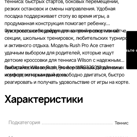
тенниса: быстрых стартов, боковых перемещений,
резких остановок и смены направления. Удобная
посадка поддерживает стопу во время игры, а
продуманная конструкция помогает ребенку
чувствовать себя увереннее на тренировке или матче.
Эти кроссовки подойдут для занятий в спортивной
секции, школьных тренировок, любительских турниров
и активного отдыха. Модель Rush Pro Ace станет
Оставьте 
удачным выбором для родителей, которые ищут
детские кроссовки для тенниса Wilson с надежным
синтетическим верхом, универсальным дизайном и
Выбирайте Wilson Rush Pro Ace WRS335310 для юных
комфортом на каждый день.
игроков, которым важно свободно двигаться, быстро
реагировать и получать удовольствие от игры на корте.
Характеристики
Подкатегория
Теннис