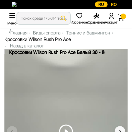
RU
RO
Избранное
Сравнение
Аккаунт
Меню
...
Главная
Виды спорта
Теннис и бадминтон
Кроссовки Wilson Rush Pro Ace
Назад в каталог