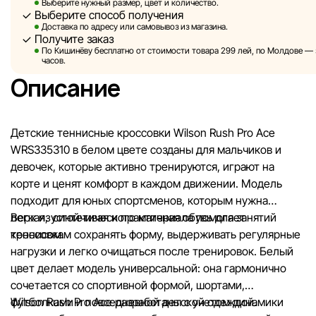
Sportlandia оставляет за собой право в одностороннем по
Выберите нужный размер, цвет и количество.
Выберите способ получения
без предварительного уведомления вносить изменения в 
Доставка по адресу или самовывоз из магазина.
характеристики и потребительские свойства товаров.
Получите заказ
По Кишинёву бесплатно от стоимости товара 299 лей, по Молдове — з
Изображения, представленные на сайте, являются
часов.
смоделированными и служат исключительно для иллюстр
Описание
Общая информация о товарах предоставляется в ознаком
целях.
Детские теннисные кроссовки Wilson Rush Pro Ace
Цены на товары, а также условия предоставления скидок,
WRS335310 в белом цвете созданы для мальчиков и
подарков, рассрочки и кредитования могут быть изменен
девочек, которые активно тренируются, играют на
компанией Sportlandia в одностороннем порядке и без
корте и ценят комфорт в каждом движении. Модель
предварительного уведомления.
подходит для юных спортсменов, которым нужна
легкая, устойчивая и практичная обувь для занятий
Верх из синтетического материала помогает
Наша команда регулярно проверяет и обновляет информа
теннисом.
кроссовкам сохранять форму, выдерживать регулярные
сайте, чтобы своевременно выявлять и исправлять возмо
нагрузки и легко очищаться после тренировок. Белый
ошибки в кратчайшие разумные сроки.
цвет делает модель универсальной: она гармонично
сочетается со спортивной формой, шортами,
футболками и повседневной детской одеждой.
Wilson Rush Pro Ace разработаны с учетом динамики