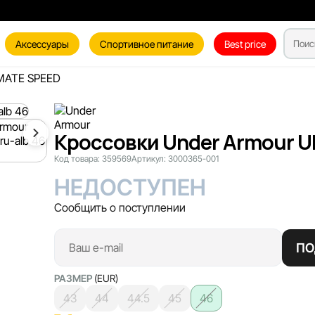
Аксессуары
Спортивное питание
Best price
IMATE SPEED
Кроссовки Under Armour U
Код товара:
359569
Артикул:
3000365-001
НЕДОСТУПЕН
Сообщить о поступлении
ПО
РАЗМЕР
(EUR)
43
44
44.5
45
46