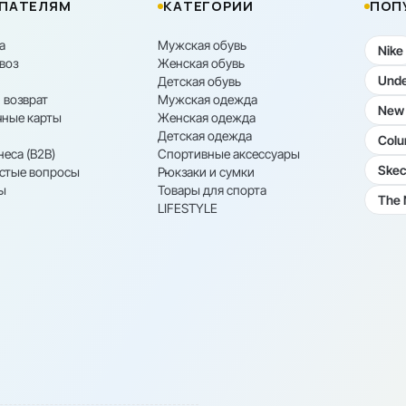
ПАТЕЛЯМ
КАТЕГОРИИ
ПОП
а
Мужская обувь
Nike
воз
Женская обувь
Unde
Детская обувь
 возврат
Мужская одежда
New 
ные карты
Женская одежда
Детская одежда
Colu
неса (B2B)
Спортивные аксессуары
Skec
астые вопросы
Рюкзаки и сумки
ы
Товары для спорта
The 
LIFESTYLE