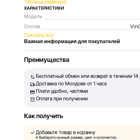
Таблица размеров
ХАРАКТЕРИСТИКИ
Модель
Состав
\r\
Показать все
Важная информация для покупателей
Мы, команда сети магазинов Sportlandia, ценим д
Преимущества
Каждый день мы работаем над тем, чтобы информа
представленная на сайте, была максимально полн
Бесплатный обмен или возврат в течении 14
Наша цель — обеспечить вас достоверной информ
Доставка по Молдове от 1 часа
принять лучшее решение о покупке.
Плати удобно, частями
Оплата при получении
Однако, несмотря на постоянный контроль, Sportl
абсолютную точность всех данных, размещённых 
технических ошибок или сбоев. Мы также не отв
Как получить
актуальность информации на сторонних ресурсах,
быть размещены на нашем сайте.
Добавьте товар в корзину
Выберите нужный размер, цвет и количество.