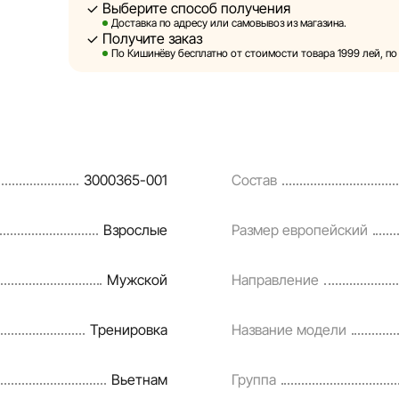
Выберите способ получения
Sportlandia оставляет за собой право в односторо
Доставка по адресу или самовывоз из магазина.
предварительного уведомления вносить изменени
Получите заказ
и потребительские свойства товаров. Изображени
По Кишинёву бесплатно от стоимости товара 1999 лей, по 
являются смоделированными и служат исключите
информация о товарах предоставляется в ознако
Цены на товары, а также условия предоставления 
кредитования могут быть изменены компанией Sp
3000365-001
Состав
порядке и без предварительного уведомления.
Наша команда регулярно проверяет и обновляет 
Взрослые
Размер европейский
своевременно выявлять и исправлять возможные
разумные сроки.
Мужской
Направление
Тренировка
Название модели
Вьетнам
Группа