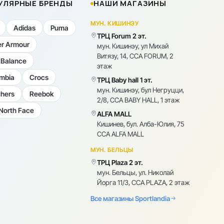
УЛЯРНЫЕ БРЕНДЫ
НАШИ МАГАЗИНЫ
МУН. КИШИНЭУ
Adidas
Puma
ТРЦ Forum 2 эт.
r Armour
мун. Кишинэу, ул Михай
Витязу, 14, CCA FORUM, 2
Balance
этаж
mbia
Crocs
ТРЦ Baby hall 1 эт.
мун. Кишинэу, бул Негруцци,
hers
Reebok
2/8, CCA BABY HALL, 1 этаж
North Face
ALFA MALL
Кишинев, бул. Алба-Юлия, 75
CCA ALFA MALL
МУН. БЕЛЬЦЫ
ТРЦ Plaza 2 эт.
мун. Бельцы, ул. Николай
Йорга 11/3, CCA PLAZA, 2 этаж
Все магазины Sportlandia