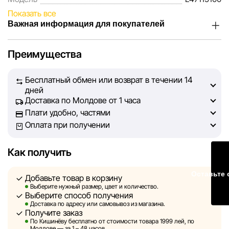
Показать все
Важная информация для покупателей
Мы, команда сети магазинов Sportlandia, ценим доверие
Преимущества
наших покупателей. Каждый день мы работаем над тем,
чтобы информация о товарах и услугах, представленная
Бесплатный обмен или возврат в течении 14
на сайте, была максимально полной, объективной и
дней
актуальной. Наша цель — обеспечить вас достоверной
Доставка по Молдове от 1 часа
информацией, чтобы вы смогли принять лучшее
Плати удобно, частями
решение о покупке.
Оплата при получении
Однако, несмотря на постоянный контроль, Sportlandia
Как получить
не может гарантировать абсолютную точность всех
данных, размещённых на сайте, ввиду возможных
Оставьте 
Добавьте товар в корзину
технических ошибок или сбоев. Мы также не отвечаем
Выберите нужный размер, цвет и количество.
за содержание и актуальность информации на
Выберите способ получения
сторонних ресурсах, ссылки на которые могут быть
Доставка по адресу или самовывоз из магазина.
Получите заказ
размещены на нашем сайте.
По Кишинёву бесплатно от стоимости товара 1999 лей, по
Молдове — за 1 – 48 часов.