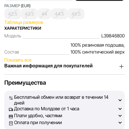
РАЗМЕР
(EUR)
42.5
43.5
44
44.5
45.5
Таблица размеров
ХАРАКТЕРИСТИКИ
Модель
L39846800
100% резиновая подошва,
Состав
100% синтетический верх
Показать все
Важная информация для покупателей
Мы, команда сети магазинов Sportlandia, ценим доверие
Преимущества
наших покупателей. Каждый день мы работаем над тем,
чтобы информация о товарах и услугах, представленная
Бесплатный обмен или возврат в течении 14
на сайте, была максимально полной, объективной и
дней
актуальной. Наша цель — обеспечить вас достоверной
Доставка по Молдове от 1 часа
информацией, чтобы вы смогли принять лучшее
Плати удобно, частями
решение о покупке.
Оплата при получении