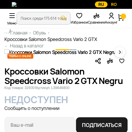
RU
RO
Избранное
Сравнение
Аккаунт
Меню
...
Главная
Обувь
Кроссовки Salomon Speedcross Vario 2 GTX
Назад в каталог
ТОЛЬКО ONLINE
Кроссовки Salomon
Speedcross Vario 2 GTX Negru
Код товара:
329301
Артикул:
L39846800
НЕДОСТУПЕН
Сообщить о поступлении
ПОДПИСАТЬСЯ