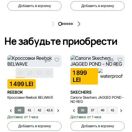
Добавить в корзину
Добавить в корзину
Не забудьте приобрести
1 899
LEI
1 499 LEI
REEBOK
SKECHERS
Кроссовки Reebok BELWAVE
Сапоги Skechers JAGGED POND -
NO REG
40
41
42
42.5
43
44
45
36
37
40
41
38
Доставка: от 1 часа
Доставка: от 1 часа
Добавить в корзину
Добавить в корзину