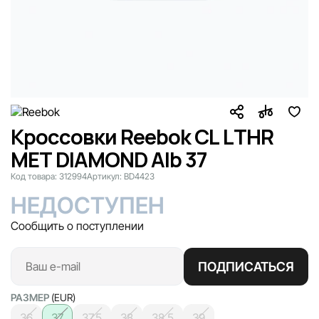
Кроссовки Reebok CL LTHR
MET DIAMOND Alb 37
Код товара:
312994
Артикул:
BD4423
НЕДОСТУПЕН
Сообщить о поступлении
ПОДПИСАТЬСЯ
РАЗМЕР
(EUR)
36
37
37.5
38
38.5
39