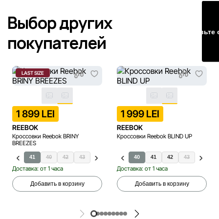
Наша команда регулярно проверяет и обновляет
Выбор других
информацию на сайте, чтобы своевременно выявлять и
Оставьте 
исправлять возможные ошибки в кратчайшие разумные
покупателей
сроки.
LAST SIZE
1 899 LEI
1 999 LEI
REEBOK
REEBOK
Кроссовки Reebok BRINY
Кроссовки Reebok BLIND UP
BREEZES
41
40
42
43
44
45
40
41
42
43
44
Доставка: от 1 часа
Доставка: от 1 часа
Добавить в корзину
Добавить в корзину