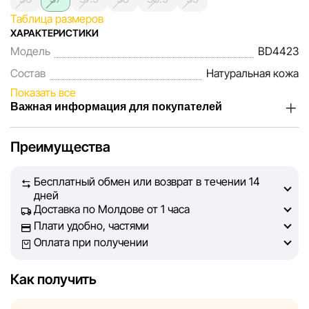
Таблица размеров
ХАРАКТЕРИСТИКИ
Модель
BD4423
Состав
Натуральная кожа
Показать все
Важная информация для покупателей
Мы, команда сети магазинов Sportlandia, ценим доверие
Преимущества
наших покупателей. Каждый день мы работаем над тем,
чтобы информация о товарах и услугах, представленная
Бесплатный обмен или возврат в течении 14
на сайте, была максимально полной, объективной и
дней
актуальной. Наша цель — обеспечить вас достоверной
Доставка по Молдове от 1 часа
информацией, чтобы вы смогли принять лучшее
Плати удобно, частями
решение о покупке.
Оплата при получении
Однако, несмотря на постоянный контроль, Sportlandia
Как получить
не может гарантировать абсолютную точность всех
данных, размещённых на сайте, ввиду возможных