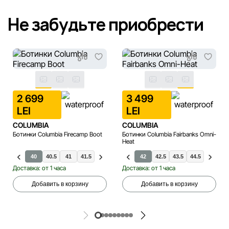
Не забудьте приобрести
2 699
3 499
LEI
LEI
COLUMBIA
COLUMBIA
Ботинки Columbia Firecamp Boot
Ботинки Columbia Fairbanks Omni-
Heat
40
40.5
41
40
41.5
40.5
42
41
35
41.5
36
42
37
42.5
37.5
43.5
38
44.5
39
46
40.
Доставка: от 1 часа
Доставка: от 1 часа
Добавить в корзину
Добавить в корзину