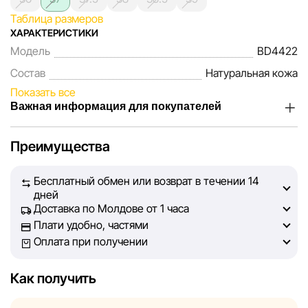
Таблица размеров
ХАРАКТЕРИСТИКИ
Модель
BD4422
Состав
Натуральная кожа
Показать все
Важная информация для покупателей
Мы, команда сети магазинов Sportlandia, ценим доверие
Преимущества
наших покупателей. Каждый день мы работаем над тем,
чтобы информация о товарах и услугах, представленная
Бесплатный обмен или возврат в течении 14
на сайте, была максимально полной, объективной и
дней
актуальной. Наша цель — обеспечить вас достоверной
Доставка по Молдове от 1 часа
информацией, чтобы вы смогли принять лучшее
Плати удобно, частями
решение о покупке.
Оплата при получении
Однако, несмотря на постоянный контроль, Sportlandia
Как получить
не может гарантировать абсолютную точность всех
данных, размещённых на сайте, ввиду возможных