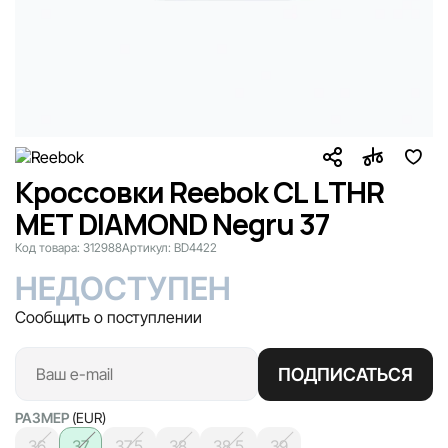
Кроссовки Reebok CL LTHR
MET DIAMOND Negru 37
Код товара:
312988
Артикул:
BD4422
НЕДОСТУПЕН
Сообщить о поступлении
ПОДПИСАТЬСЯ
РАЗМЕР
(EUR)
36
37
37.5
38
38.5
39