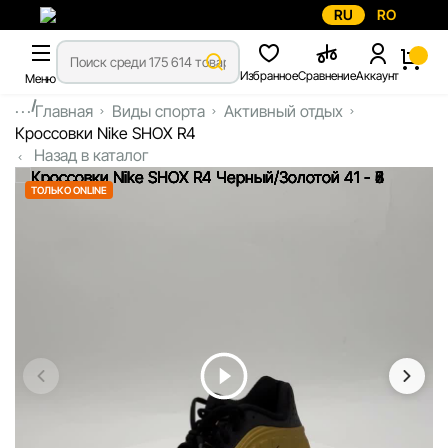
RU
RO
Избранное
Сравнение
Аккаунт
Меню
...
Главная
Виды спорта
Активный отдых
Кроссовки Nike SHOX R4
Назад в каталог
ТОЛЬКО ONLINE