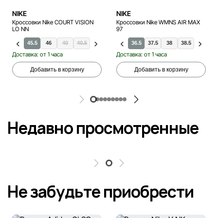
NIKE
NIKE
Кроссовки Nike COURT VISION
Кроссовки Nike WMNS AIR MAX
LO NN
97
.5
45
45.5
46
40
40.5
41
42
42.5
36.5
43
37.5
44
38
35.5
47.5
38.5
36
39
36.5
Доставка: от 1 часа
Доставка: от 1 часа
Добавить в корзину
Добавить в корзину
Недавно просмотренные
Не забудьте приобрести