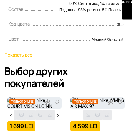
Оставьте 
99% Синтетика, 1% текстиль;
Состав
Подошва: 95% резина, 5% Пластик
Код цвета
005
Цвет
Черный/Золотой
Показать все
Выбор других
покупателей
ТОЛЬКО ONLINE
ТОЛЬКО ONLINE
1 699 LEI
4 599 LEI