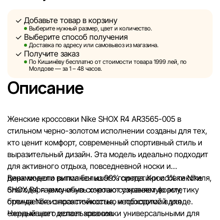
данных, размещённых на сайте, ввиду возможных
Добавьте товар в корзину
технических ошибок или сбоев. Мы также не отвечаем
Выберите нужный размер, цвет и количество.
за содержание и актуальность информации на
Выберите способ получения
сторонних ресурсах, ссылки на которые могут быть
Доставка по адресу или самовывоз из магазина.
Получите заказ
размещены на нашем сайте.
По Кишинёву бесплатно от стоимости товара 1999 лей, по
Молдове — за 1 – 48 часов.
Sportlandia оставляет за собой право в одностороннем
Описание
порядке и без предварительного уведомления вносить
изменения в описания, характеристики и
потребительские свойства товаров. Изображения,
Женские кроссовки Nike SHOX R4 AR3565-005 в
представленные на сайте, являются смоделированными
стильном черно-золотом исполнении созданы для тех,
и служат исключительно для иллюстрации. Общая
кто ценит комфорт, современный спортивный стиль и
информация о товарах предоставляется в
выразительный дизайн. Эта модель идеально подходит
ознакомительных целях.
для активного отдыха, повседневной носки и
динамичного ритма большого города. Кроссовки Nike
Верх модели выполнен из 99% синтетики и 1% текстиля,
Цены на товары, а также условия предоставления
SHOX R4 гармонично сочетают узнаваемую эстетику
благодаря чему обувь хорошо сохраняет форму,
скидок, подарков, рассрочки и кредитования могут быть
бренда Nike с практичностью, необходимой для
отличается износостойкостью и простотой в уходе.
изменены компанией Sportlandia в одностороннем
ежедневного использования.
Черный цвет делает кроссовки универсальными для