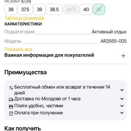
РАЗМЕР
(EUR)
38
37.5
39
38.5
40.5
40
41
Таблица размеров
ХАРАКТЕРИСТИКИ
Подкатегория
Активный отдых
Модель
AR3565-005
Показать все
Важная информация для покупателей
Мы, команда сети магазинов Sportlandia, ценим доверие
Преимущества
наших покупателей. Каждый день мы работаем над тем,
чтобы информация о товарах и услугах, представленная
Бесплатный обмен или возврат в течении 14
на сайте, была максимально полной, объективной и
дней
актуальной. Наша цель — обеспечить вас достоверной
Доставка по Молдове от 1 часа
информацией, чтобы вы смогли принять лучшее
Плати удобно, частями
решение о покупке.
Оплата при получении
Однако, несмотря на постоянный контроль, Sportlandia
Как получить
не может гарантировать абсолютную точность всех