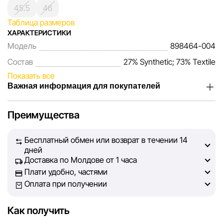
45.5
46
Таблица размеров
ХАРАКТЕРИСТИКИ
Модель
898464-004
Состав
27% Synthetic; 73% Textile
Показать все
Важная информация для покупателей
Мы, команда сети магазинов Sportlandia, ценим доверие
Преимущества
наших покупателей. Каждый день мы работаем над тем,
чтобы информация о товарах и услугах, представленная
Бесплатный обмен или возврат в течении 14
на сайте, была максимально полной, объективной и
дней
актуальной. Наша цель — обеспечить вас достоверной
Доставка по Молдове от 1 часа
информацией, чтобы вы смогли принять лучшее
Плати удобно, частями
решение о покупке.
Оплата при получении
Однако, несмотря на постоянный контроль, Sportlandia
Как получить
не может гарантировать абсолютную точность всех