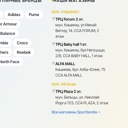
УЛЯРНЫЕ БРЕНДЫ
НАШИ МАГАЗИНЫ
МУН. КИШИНЭУ
Adidas
Puma
ТРЦ Forum 2 эт.
r Armour
мун. Кишинэу, ул Михай
Витязу, 14, CCA FORUM, 2
Balance
этаж
mbia
Crocs
ТРЦ Baby hall 1 эт.
мун. Кишинэу, бул Негруцци,
hers
Reebok
2/8, CCA BABY HALL, 1 этаж
North Face
ALFA MALL
Кишинев, бул. Алба-Юлия, 75
CCA ALFA MALL
МУН. БЕЛЬЦЫ
ТРЦ Plaza 2 эт.
мун. Бельцы, ул. Николай
Йорга 11/3, CCA PLAZA, 2 этаж
Все магазины Sportlandia