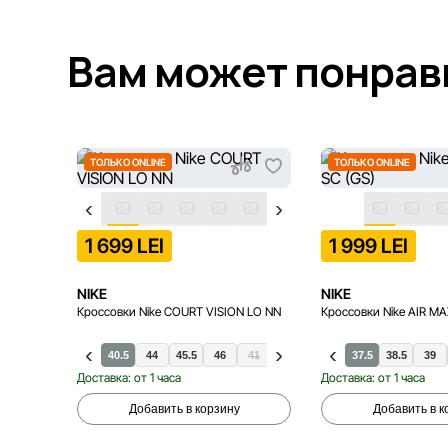
Вам может понрав
ТОЛЬКО ONLINE
ТОЛЬКО ONLINE
1 699 LEI
1 999 LEI
NIKE
NIKE
Кроссовки Nike COURT VISION LO NN
Кроссовки Nike AIR MA
37.5
39
40
40.5
44
45.5
46
41
35.5
42
36
42.5
36.5
43
37.5
44.5
38.5
45
39
Доставка: от 1 часа
Доставка: от 1 часа
Добавить в корзину
Добавить в к