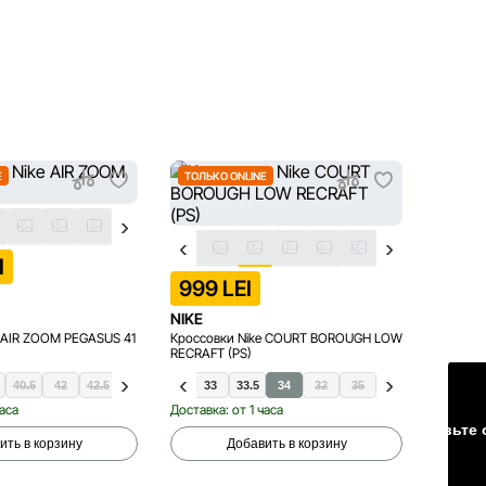
E
ТОЛЬКО ONLINE
ТОЛЬК
I
1 49
999 LEI
NIKE
NIKE
e AIR ZOOM PEGASUS 41
Кроссовки Nike COURT BOROUGH LOW
Кроссов
RECRAFT (PS)
40.5
42
42.5
28
29.5
43
44.5
31
45
33
45.5
33.5
46
34
47.5
32
35
4
часа
Доставка: от 1 часа
Доставка
Оставьте 
ить в корзину
Добавить в корзину