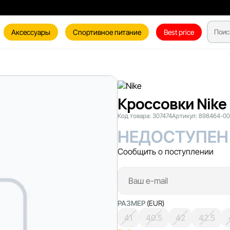
Аксессуары
Спортивное питание
Best price
Кроссовки Nike 
Код товара:
307474
Артикул:
898464-00
НЕДОСТУПЕН
Сообщить о поступлении
РАЗМЕР
(EUR)
41
40.5
42
42.5