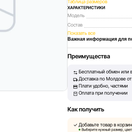
Таблица размеров
ХАРАКТЕРИСТИКИ
Модель
Состав
Показать все
Важная информация для п
Мы, команда сети магазинов 
Преимущества
Каждый день мы работаем над
представленная на сайте, бы
Бесплатный обмен или в
Наша цель — обеспечить вас
Доставка по Молдове от 
принять лучшее решение о п
Плати удобно, частями
Оплата при получении
Однако, несмотря на постоян
абсолютную точность всех д
технических ошибок или сбое
Как получить
актуальность информации на 
быть размещены на нашем са
Добавьте товар в корзи
Выберите нужный размер, цвет