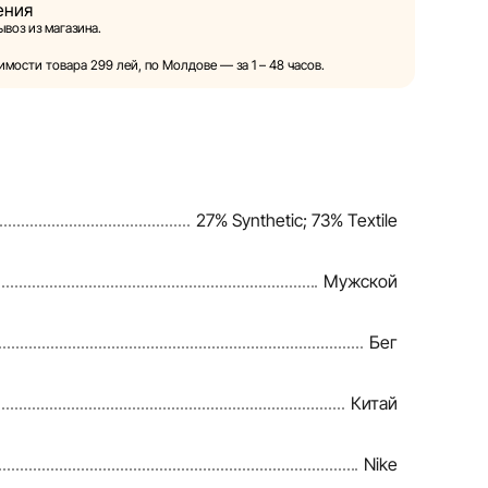
ения
ой право в одностороннем порядке и без
воз из магазина.
ия вносить изменения в описания, характеристики
товаров. Изображения, представленные на сайте,
мости товара 299 лей, по Молдове — за 1 – 48 часов.
и служат исключительно для иллюстрации. Общая
тавляется в ознакомительных целях.
овия предоставления скидок, подарков, рассрочки и
енены компанией Sportlandia в одностороннем
27% Synthetic; 73% Textile
ного уведомления.
веряет и обновляет информацию на сайте, чтобы
Мужской
правлять возможные ошибки в кратчайшие
Бег
Китай
Nike