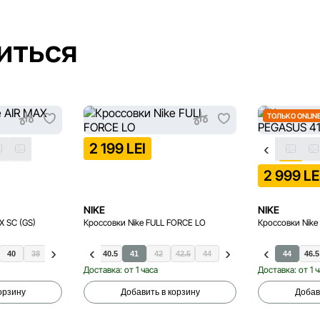
иться
ТОЛЬКО ONLIN
2 199 LEI
2 999 LE
NIKE
NIKE
X SC (GS)
Кроссовки Nike FULL FORCE LO
Кроссовки Nik
47
40
47.5
38
40
40.5
41
42
42.5
44
41
44
46.5
Доставка: от 1 часа
Доставка: от 1 
орзину
Добавить в корзину
Добав