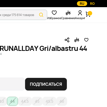
RU
RO
Избранное
Сравнение
Аккаунт
RUNALLDAY Gri/albastru 44
4
ПОДПИСАТЬСЯ
43
44
44.5
45
45.5
46