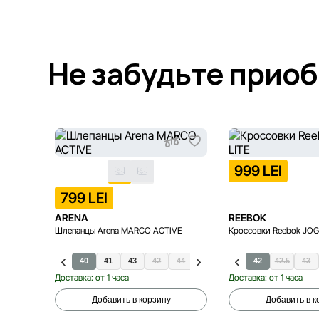
Не забудьте прио
999 LEI
799 LEI
ARENA
REEBOK
Шлепанцы Arena MARCO ACTIVE
Кроссовки Reebok JOG
40
41
43
42
44
45
40
46
41
42
42.5
43
Доставка: от 1 часа
Доставка: от 1 часа
Добавить в корзину
Добавить в к