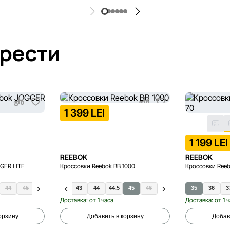
брести
1 399 LEI
1 199 LEI
REEBOK
REEBOK
GER LITE
Кроссовки Reebok BB 1000
Кроссовки Ree
44
45
41
42.5
43
44
44.5
45
46
35
36
3
Доставка: от 1 часа
Доставка: от 1 
орзину
Добавить в корзину
Добав