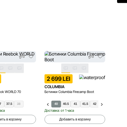
899 
2 699 LEI
COLUMBIA
CROC
bok WORLD 70
Ботинки Columbia Firecamp Boot
Шлепанцы
7
37.5
38
40
40.5
41
41.5
42
35
36
28-
37
часа
Доставка: от 1 часа
Доставка
ить в корзину
Добавить в корзину