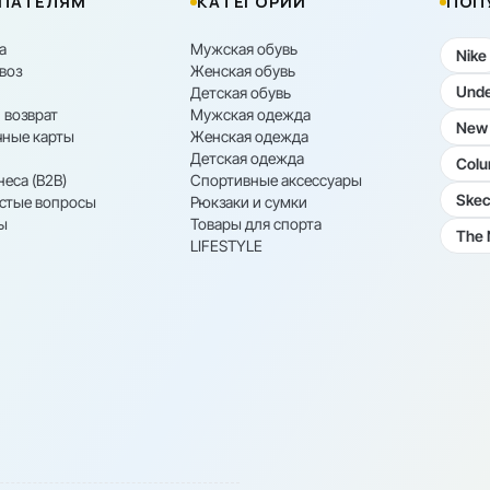
ПАТЕЛЯМ
КАТЕГОРИИ
ПОП
а
Мужская обувь
Nike
воз
Женская обувь
Unde
Детская обувь
 возврат
Мужская одежда
New 
ные карты
Женская одежда
Детская одежда
Colu
неса (B2B)
Спортивные аксессуары
Skec
астые вопросы
Рюкзаки и сумки
ы
Товары для спорта
The 
LIFESTYLE