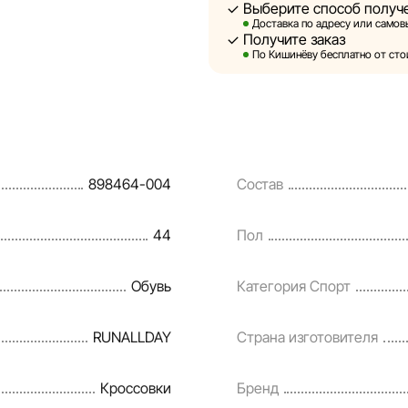
Выберите способ получ
Sportlandia оставляет за соб
Доставка по адресу или самовы
предварительного уведомлен
Получите заказ
и потребительские свойства 
По Кишинёву бесплатно от стои
являются смоделированными 
информация о товарах предос
Цены на товары, а также усл
кредитования могут быть изм
898464-004
Состав
порядке и без предваритель
Наша команда регулярно про
44
Пол
своевременно выявлять и ис
разумные сроки.
Обувь
Категория Спорт
RUNALLDAY
Страна изготовителя
Кроссовки
Бренд