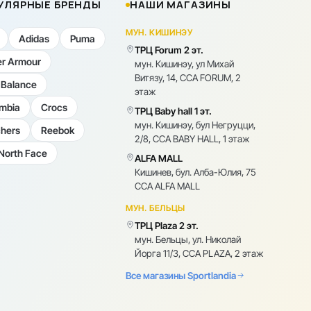
УЛЯРНЫЕ БРЕНДЫ
НАШИ МАГАЗИНЫ
МУН. КИШИНЭУ
Adidas
Puma
ТРЦ Forum 2 эт.
r Armour
мун. Кишинэу, ул Михай
Витязу, 14, CCA FORUM, 2
Balance
этаж
mbia
Crocs
ТРЦ Baby hall 1 эт.
мун. Кишинэу, бул Негруцци,
hers
Reebok
2/8, CCA BABY HALL, 1 этаж
North Face
ALFA MALL
Кишинев, бул. Алба-Юлия, 75
CCA ALFA MALL
МУН. БЕЛЬЦЫ
ТРЦ Plaza 2 эт.
мун. Бельцы, ул. Николай
Йорга 11/3, CCA PLAZA, 2 этаж
Все магазины Sportlandia