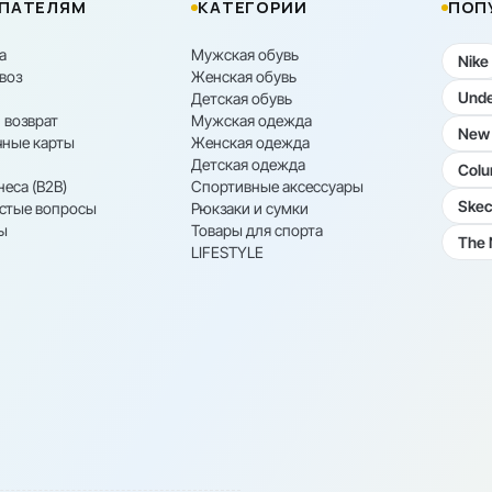
ПАТЕЛЯМ
КАТЕГОРИИ
ПОП
а
Мужская обувь
Nike
воз
Женская обувь
Unde
Детская обувь
 возврат
Мужская одежда
New 
ные карты
Женская одежда
Детская одежда
Colu
неса (B2B)
Спортивные аксессуары
Skec
астые вопросы
Рюкзаки и сумки
ы
Товары для спорта
The 
LIFESTYLE