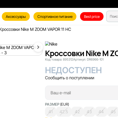
Аксессуары
Спортивное питание
Best price
Кроссовки Nike M ZOOM VAPOR 11 HC
Кроссовки Nike M Z
Код товара:
895312
Артикул:
DR6966-101
НЕДОСТУПЕН
Сообщить о поступлении
РАЗМЕР
(EUR)
41
42.5
42
43
44
45