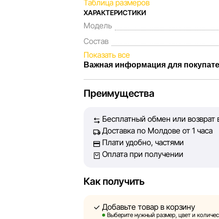
Таблица размеров
ХАРАКТЕРИСТИКИ
Модель
Состав
Показать все
Важная информация для покупат
Мы, команда сети магазинов Sportlan
Преимущества
Каждый день мы работаем над тем, ч
представленная на сайте, была макс
Бесплатный обмен или возврат 
Наша цель — обеспечить вас достов
Доставка по Молдове от 1 часа
принять лучшее решение о покупке.
Плати удобно, частями
Оплата при получении
Однако, несмотря на постоянный конт
абсолютную точность всех данных, 
технических ошибок или сбоев. Мы т
Как получить
актуальность информации на сторонн
быть размещены на нашем сайте.
Добавьте товар в корзину
Выберите нужный размер, цвет и количес