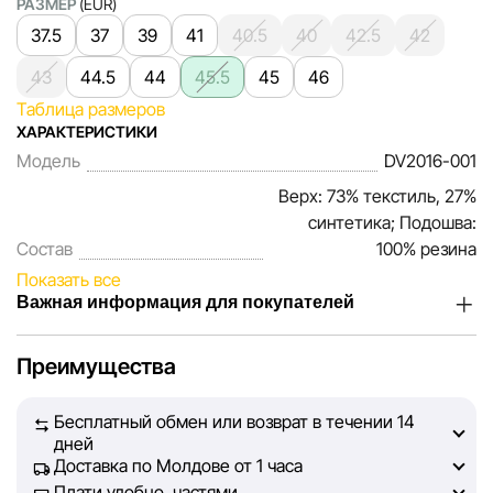
РАЗМЕР
(EUR)
37.5
37
39
41
40.5
40
42.5
42
43
44.5
44
45.5
45
46
Таблица размеров
ХАРАКТЕРИСТИКИ
Модель
DV2016-001
Верх: 73% текстиль, 27%
синтетика; Подошва:
Состав
100% резина
Показать все
Важная информация для покупателей
Мы, команда сети магазинов Sportlandia, ценим доверие
Преимущества
наших покупателей. Каждый день мы работаем над тем,
чтобы информация о товарах и услугах, представленная
Бесплатный обмен или возврат в течении 14
на сайте, была максимально полной, объективной и
дней
актуальной. Наша цель — обеспечить вас достоверной
Доставка по Молдове от 1 часа
информацией, чтобы вы смогли принять лучшее
Плати удобно, частями