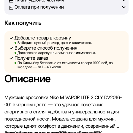
решение о покупке.
Оплата при получении
Однако, несмотря на постоянный контроль, Sportlandia
Как получить
не может гарантировать абсолютную точность всех
данных, размещённых на сайте, ввиду возможных
Добавьте товар в корзину
технических ошибок или сбоев. Мы также не отвечаем
Выберите нужный размер, цвет и количество.
за содержание и актуальность информации на
Выберите способ получения
сторонних ресурсах, ссылки на которые могут быть
Доставка по адресу или самовывоз из магазина.
Получите заказ
размещены на нашем сайте.
По Кишинёву бесплатно от стоимости товара 1999 лей, по
Молдове — за 1 – 48 часов.
Sportlandia оставляет за собой право в одностороннем
Описание
порядке и без предварительного уведомления вносить
изменения в описания, характеристики и
потребительские свойства товаров. Изображения,
Мужские кроссовки Nike M VAPOR LITE 2 CLY DV2016-
представленные на сайте, являются смоделированными
001 в черном цвете — это удачное сочетание
и служат исключительно для иллюстрации. Общая
спортивного стиля, удобства и универсальности для
информация о товарах предоставляется в
повседневной носки. Модель создана для мужчин,
ознакомительных целях.
которые ценят комфорт в движении, современный