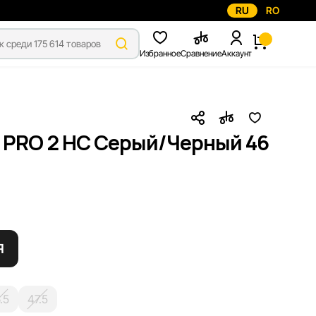
RU
RO
Избранное
Сравнение
Аккаунт
 PRO 2 HC Серый/Черный 46
Я
.5
47.5