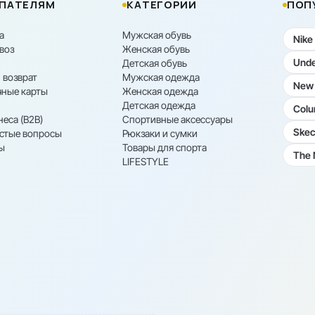
ПАТЕЛЯМ
КАТЕГОРИИ
ПОП
а
Мужская обувь
Nike
воз
Женская обувь
Unde
Детская обувь
 возврат
Мужская одежда
New 
ные карты
Женская одежда
Детская одежда
Colu
неса (B2B)
Спортивные аксессуары
Skec
астые вопросы
Рюкзаки и сумки
ы
Товары для спорта
The 
LIFESTYLE