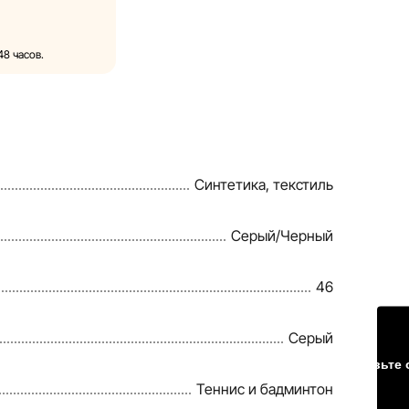
и без
 характеристики
нные на сайте,
48 часов.
юстрации. Общая
ях.
ков, рассрочки и
дностороннем
Синтетика, текстиль
 сайте, чтобы
Серый/Черный
тчайшие
46
Серый
Оставьте 
Теннис и бадминтон