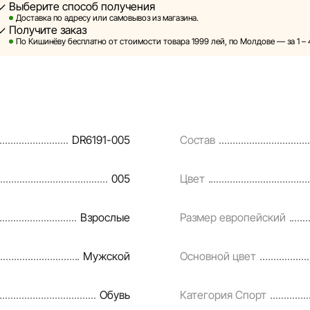
Выберите способ получения
rtlandia оставляет за собой право в одностороннем порядке 
Доставка по адресу или самовывоз из магазина.
дварительного уведомления вносить изменения в описания,
Получите заказ
отребительские свойства товаров. Изображения, представле
По Кишинёву бесплатно от стоимости товара 1999 лей, по Молдове — за 1 – 
яются смоделированными и служат исключительно для илл
ормация о товарах предоставляется в ознакомительных цел
ы на товары, а также условия предоставления скидок, подар
дитования могут быть изменены компанией Sportlandia в о
DR6191-005
Состав
ядке и без предварительного уведомления.
а команда регулярно проверяет и обновляет информацию на
005
Цвет
евременно выявлять и исправлять возможные ошибки в кра
умные сроки.
Взрослые
Размер европейский
Мужской
Основной цвет
Обувь
Категория Спорт