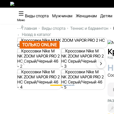
Виды спорта
Мужчинам
Женщинам
Детям
Меню
...
Главная
Виды спорта
Теннис и бадминтон
Назад в каталог
ТОЛЬКО ONLINE
К
Код 
Н
Со
РА
4