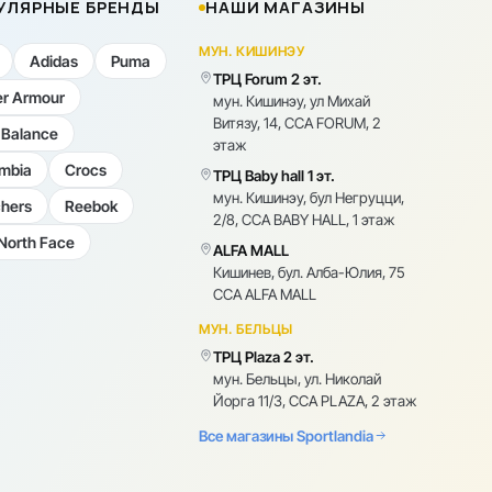
УЛЯРНЫЕ БРЕНДЫ
НАШИ МАГАЗИНЫ
МУН. КИШИНЭУ
Adidas
Puma
ТРЦ Forum 2 эт.
r Armour
мун. Кишинэу, ул Михай
Витязу, 14, CCA FORUM, 2
Balance
этаж
mbia
Crocs
ТРЦ Baby hall 1 эт.
мун. Кишинэу, бул Негруцци,
hers
Reebok
2/8, CCA BABY HALL, 1 этаж
North Face
ALFA MALL
Кишинев, бул. Алба-Юлия, 75
CCA ALFA MALL
МУН. БЕЛЬЦЫ
ТРЦ Plaza 2 эт.
мун. Бельцы, ул. Николай
Йорга 11/3, CCA PLAZA, 2 этаж
Все магазины Sportlandia