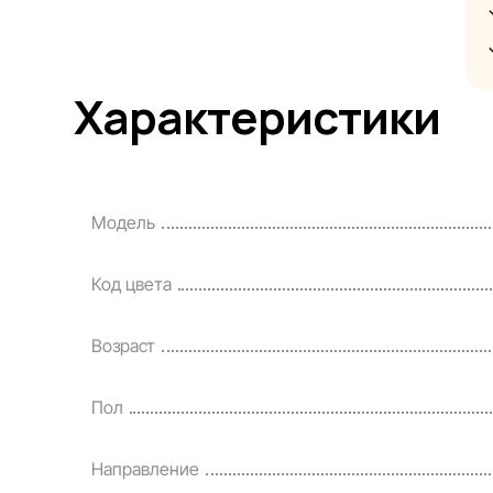
Spo
пре
и п
явл
Характеристики
инф
Цен
кре
Модель
пор
Наш
Код цвета
сво
раз
Возраст
Пол
Направление