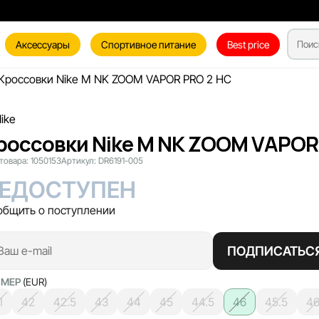
Аксессуары
Спортивное питание
Best price
Кроссовки Nike M NK ZOOM VAPOR PRO 2 HC
россовки Nike M NK ZOOM VAPOR
товара:
1050153
Артикул:
DR6191-005
ЕДОСТУПЕН
общить о поступлении
ПОДПИСАТЬС
ЗМЕР
(EUR)
1
42
42.5
43
44
45
44.5
46
45.5
46